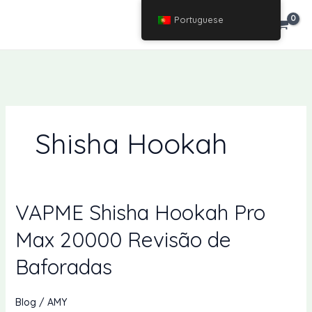
Ir
Portuguese
€
0.00
para
o
conteúdo
Shisha Hookah
VAPME Shisha Hookah Pro
Max 20000 Revisão de
Baforadas
Blog
/
AMY