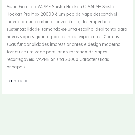
Visão Geral do VAPME Shisha Hookah O VAPME Shisha
Hookah Pro Max 20000 é um pod de vape descartável
inovador que combina conveniência, desempenho e
sustentabilidade, tornando-se uma escolha ideal tanto para
novos vapers quanto para os mais experientes. Com as
suas funcionalidades impressionantes e design moderno,
tornou-se um vape popular no mercado de vapes
recarregáveis. VAPME Shisha 20000 Características
principais
VAPME
Ler mais »
Shisha
Hookah
Pro
Max
20000
Revisão
de