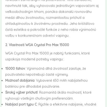
navrhnuté tak, aby vyhovovalo jednotlivým vapovačom aj
veľkoobchodným trhom, ponúka dokonalú rovnováhu
medzi dlhou životnosťou, rozmanitosťou príchutí a
ohľaduplnosťou k životnému prostrediu. Jeho krištáľovo
čistá estetika a pokročilé funkcie z neho robia výnimočnú
voľbu v konkurenčnom odvetví vapingu.
2. Vlastnosti WGA Crystal Pro Max 15000
WGA Crystal Pro Max 15000 je nabitý funkciami, ktoré
uspokoja moderné potreby vapingu:
15000 ťahov
: Výnimočná dlhá životnosť zaisťuje, že
používatelia nepotrebujú časté výmeny.
Možnosť dobíjania
: Vybavené 650 mAh nabíjateľnou
batériou pre dlhodobé používanie.
Široký výber príchutí
: Rozmanitá škála možností, ktoré
vyhovujú všetkým chuťovým preferenciám.
Nabíjací port typu C
: Rýchle a efektívne nabíjanie, vhodné