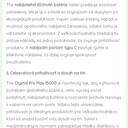
The
nabíjateľná 650mAh batéria
nielen predlžuje životnosť
zariadenia, ale je aj v súlade so zvyšujúcim sa dopytom po
ekologických produktoch. Vaperi oceňujú znížený odpad a
možnosť opätovného nabíjania zariadenia, vďaka čomu je
udržateľné aj ekonomické. Z veľkoobchodného hľadiska to
znižuje náklady na jedno potiahnutie, čo zvyšuje príťažlivosť
produktu. A
nabíjacím portom typu C
zaisťuje rýchle a
efektívne nabíjanie, čo ďalej zvyšuje spokojnosť
používateľov.
6. Celosvetová príťažlivosť a dosah na trh
The
Crystal Pro Max 15000
je navrhnutý tak, aby vyhovoval
potrebám globálneho publika. Jeho vysoký počet
potiahnutí, nabíjateľná batéria a rozmanité príchute rezonujú
s vapermi na celom svete. Vďaka tejto univerzálnej
príťažlivosti je ideálnym produktom pre veľkoobchodníkov,
ktorí sa snažia rozšíriť svoj dosah na trh. Súlad s
medzinárodnými normami zabezpečuje hladkú distribúciu v