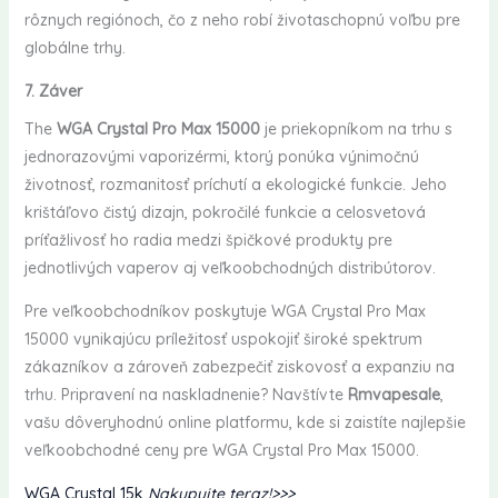
rôznych regiónoch, čo z neho robí životaschopnú voľbu pre
globálne trhy.
7. Záver
The
WGA Crystal Pro Max 15000
je priekopníkom na trhu s
jednorazovými vaporizérmi, ktorý ponúka výnimočnú
životnosť, rozmanitosť príchutí a ekologické funkcie. Jeho
krištáľovo čistý dizajn, pokročilé funkcie a celosvetová
príťažlivosť ho radia medzi špičkové produkty pre
jednotlivých vaperov aj veľkoobchodných distribútorov.
Pre veľkoobchodníkov poskytuje WGA Crystal Pro Max
15000 vynikajúcu príležitosť uspokojiť široké spektrum
zákazníkov a zároveň zabezpečiť ziskovosť a expanziu na
trhu. Pripravení na naskladnenie? Navštívte
Rmvapesale
,
vašu dôveryhodnú online platformu, kde si zaistíte najlepšie
veľkoobchodné ceny pre WGA Crystal Pro Max 15000.
WGA Crystal 15k
Nakupujte teraz!>>>