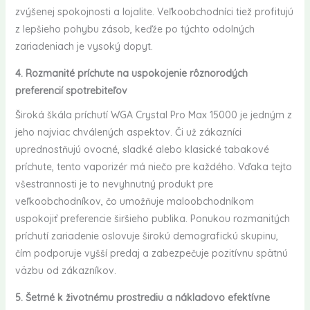
zvýšenej spokojnosti a lojalite. Veľkoobchodníci tiež profitujú
z lepšieho pohybu zásob, keďže po týchto odolných
zariadeniach je vysoký dopyt.
4. Rozmanité príchute na uspokojenie rôznorodých
preferencií spotrebiteľov
Široká škála príchutí WGA Crystal Pro Max 15000 je jedným z
jeho najviac chválených aspektov. Či už zákazníci
uprednostňujú ovocné, sladké alebo klasické tabakové
príchute, tento vaporizér má niečo pre každého. Vďaka tejto
všestrannosti je to nevyhnutný produkt pre
veľkoobchodníkov, čo umožňuje maloobchodníkom
uspokojiť preferencie širšieho publika. Ponukou rozmanitých
príchutí zariadenie oslovuje širokú demografickú skupinu,
čím podporuje vyšší predaj a zabezpečuje pozitívnu spätnú
väzbu od zákazníkov.
5. Šetrné k životnému prostrediu a nákladovo efektívne