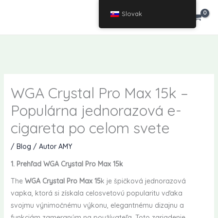
Prejsť
Slovak
VÝPREDAJ
Výpredaj
na
obsah
WGA Crystal Pro Max 15k –
Populárna jednorazová e-
cigareta po celom svete
/
Blog
/ Autor
AMY
1. Prehľad WGA Crystal Pro Max 15k
The
WGA Crystal Pro Max 15
k je špičková jednorazová
vapka, ktorá si získala celosvetovú popularitu vďaka
svojmu výnimočnému výkonu, elegantnému dizajnu a
funkciám zameraným na používateľa. Toto zariadenie,