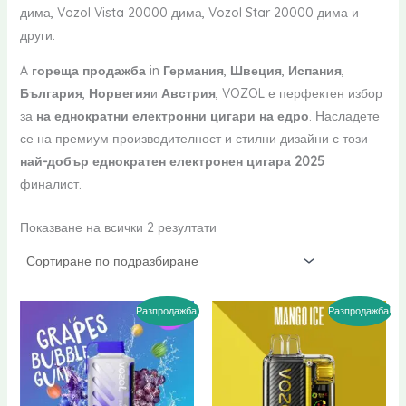
дима, Vozol Vista 20000 дима, Vozol Star 20000 дима и
други.
A
гореща продажба
in
Германия
,
Швеция
,
Испания
,
България
,
Норвегия
и
Австрия
, VOZOL е перфектен избор
за
на еднократни електронни цигари на едро
. Насладете
се на премиум производителност и стилни дизайни с този
най-добър еднократен електронен цигара 2025
финалист.
Показване на всички 2 резултати
Разпродажба!
Разпродажба!