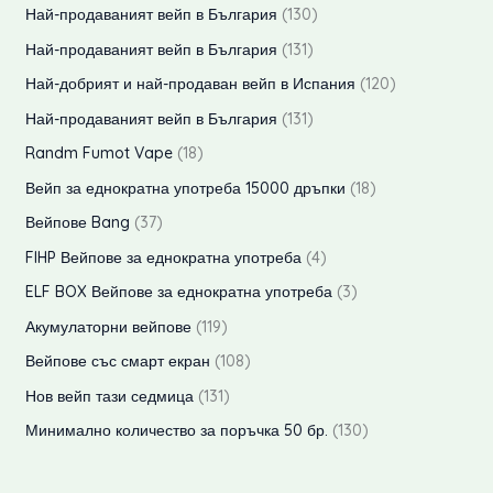
р
1
2
1
Най-продаваният вейп в България
130
т
у
у
о
п
7
3
1
Най-продаваният вейп в България
131
к
к
д
р
п
0
3
1
Най-добрият и най-продаван вейп в Испания
120
т
т
у
о
р
п
1
2
а
1
Най-продаваният вейп в България
131
а
к
д
о
р
п
0
3
1
Randm Fumot Vape
18
т
у
д
о
р
п
1
8
а
1
Вейп за еднократна употреба 15000 дръпки
18
к
у
д
о
р
п
п
8
3
т
Вейпове Bang
37
к
у
д
о
р
р
п
7
а
4
т
FIHP Вейпове за еднократна употреба
4
к
у
д
о
о
р
п
п
а
т
3
ELF BOX Вейпове за еднократна употреба
3
к
у
д
д
о
р
р
а
п
1
т
Акумулаторни вейпове
119
к
у
у
д
о
о
р
1
а
1
т
Вейпове със смарт екран
108
к
к
у
д
д
о
9
0
а
1
т
Нов вейп тази седмица
131
т
к
у
у
д
п
8
3
а
а
1
Минимално количество за поръчка 50 бр.
130
т
к
к
у
р
п
1
3
а
т
т
к
о
р
п
0