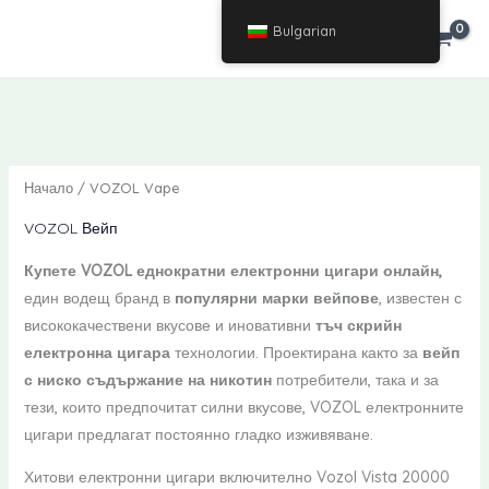
Премини
Bulgarian
€
0.00
към
съдържанието
Начало
/ VOZOL Vape
VOZOL Вейп
Купете VOZOL еднократни електронни цигари онлайн,
един водещ бранд в
популярни марки вейпове
, известен с
висококачествени вкусове и иновативни
тъч скрийн
електронна цигара
технологии. Проектирана както за
вейп
с ниско съдържание на никотин
потребители, така и за
тези, които предпочитат силни вкусове, VOZOL електронните
цигари предлагат постоянно гладко изживяване.
Хитови електронни цигари включително Vozol Vista 20000