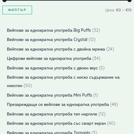
ФИЛТЪР
Цена:
€0
—
€10
и
а
н
к
3
Вейпове за еднократна употреба Big Puffs
32
и
с
2
1
Вейпове за еднократна употреба Crystal
12
м
и
п
2
2
Вейпове за еднократна употреба с двойна мрежа
24
а
м
р
п
4
3
Цифрови вейпове за еднократна употреба
34
л
а
о
р
п
4
5
Вейпове за еднократна употреба с двоен вкус
5
н
л
д
о
р
п
п
Вейпове за еднократна употреба с ниско съдържание на
а
н
у
д
о
р
р
5
никотин
50
ц
а
к
у
д
о
о
0
1
Вейпове за еднократна употреба Mini Puffs
1
е
ц
т
к
у
д
д
п
п
4
Презареждащи се вейпове за еднократна употреба
48
а
н
е
т
к
у
у
р
р
8
1
Вейпове за еднократна употреба тип наргиле
12
а
н
а
т
к
к
о
о
п
2
а
4
Вейпове за еднократна употреба със смарт екран
40
а
т
т
д
д
р
п
0
3
Вейпове за еднократна употреба Tornado
3
а