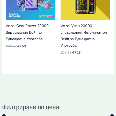
Vozol Gear Power 20000
Vozol Vista 20000
Впръсквания Вейп за
впръсквания Интелигентен
Еднократна Употреба
Вейп за Еднократна
Употреба
Оригиналната
Текущата
€
26.99
€
7.69
цена
цена
Оригиналната
Текущата
€
26.99
€
7.29
беше:
е:
цена
цена
€26.99.
€7.69.
беше:
е:
€26.99.
€7.29.
Филтриране по цена