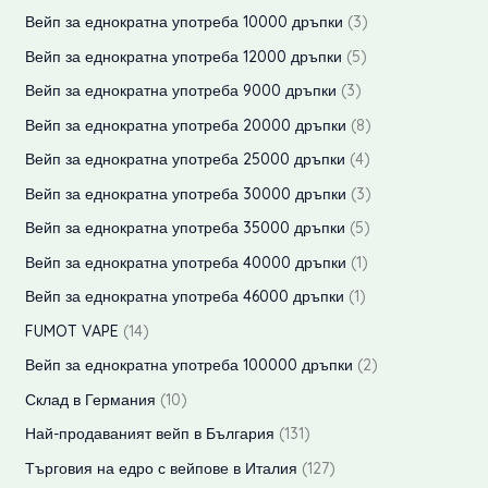
у
д
о
р
п
3
Вейп за еднократна употреба 10000 дръпки
3
а
т
к
у
д
о
р
п
5
Вейп за еднократна употреба 12000 дръпки
5
т
к
у
д
о
р
п
3
Вейп за еднократна употреба 9000 дръпки
3
т
к
у
д
о
р
п
8
Вейп за еднократна употреба 20000 дръпки
8
а
т
к
у
д
о
р
п
4
Вейп за еднократна употреба 25000 дръпки
4
а
т
к
у
д
о
р
п
3
Вейп за еднократна употреба 30000 дръпки
3
а
т
к
у
д
о
р
п
5
Вейп за еднократна употреба 35000 дръпки
5
т
к
у
д
о
р
п
1
Вейп за еднократна употреба 40000 дръпки
1
а
т
к
у
д
о
р
п
1
Вейп за еднократна употреба 46000 дръпки
1
а
т
к
у
д
о
р
п
1
FUMOT VAPE
14
а
т
к
у
д
о
р
4
2
Вейп за еднократна употреба 100000 дръпки
2
а
т
к
у
д
о
п
п
1
Склад в Германия
10
а
т
к
у
д
р
р
0
1
Най-продаваният вейп в България
131
а
т
к
у
о
о
п
3
1
Търговия на едро с вейпове в Италия
127
а
т
к
д
д