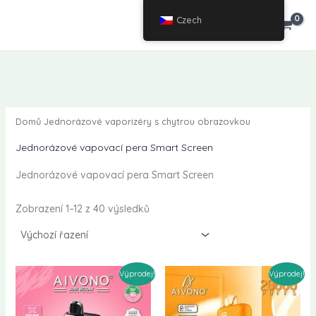
Přeskočit
Czech
€
0.00
na
obsah
Domů
Jednorázové vaporizéry s chytrou obrazovkou
Jednorázové vapovací pera Smart Screen
Jednorázové vapovací pera Smart Screen
Zobrazení 1–12 z 40 výsledků
Výprodej!
Výprodej!