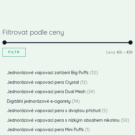
Filtrovat podle ceny
FILTR
Cena:
€0
—
€10
i
a
n
x
3
Jednorázové vapovací zařízení Big Puffs
32
i
i
2
1
Jednorázové vapovací pera Crystal
12
p
2
2
Jednorázové vapovací pera Dual Mesh
24
á
á
r
p
4
3
Digitální jednorázové e-cigarety
34
l
l
o
r
p
4
5
Jednorázové vapovací pera s dvojitou příchutí
5
n
n
d
o
r
p
p
5
Jednorázové vapovací pera s nízkým obsahem nikotinu
50
í
í
u
d
o
r
r
0
1
Jednorázové vapovací pera Mini Puffs
1
c
c
k
u
d
o