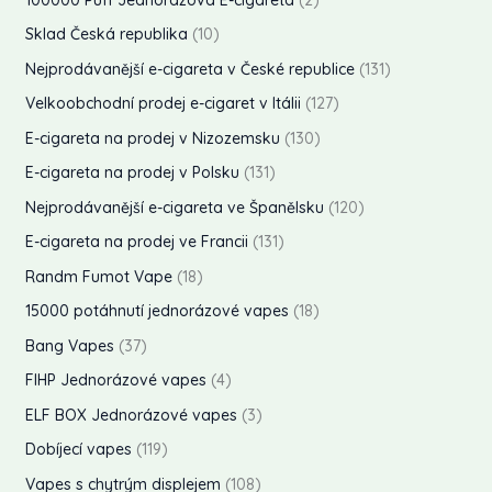
y
t
k
u
d
o
p
p
1
Sklad Česká republika
10
y
t
k
u
d
r
r
0
1
Nejprodávanější e-cigareta v České republice
131
y
t
k
u
o
o
p
3
1
Velkoobchodní prodej e-cigaret v Itálii
127
y
t
k
d
d
r
1
2
1
E-cigareta na prodej v Nizozemsku
130
t
u
u
o
p
7
3
1
E-cigareta na prodej v Polsku
131
k
k
d
r
p
0
3
1
Nejprodávanější e-cigareta ve Španělsku
120
t
t
u
o
r
p
1
2
y
1
E-cigareta na prodej ve Francii
131
y
k
d
o
r
p
0
3
1
Randm Fumot Vape
18
t
u
d
o
r
p
1
8
y
1
15000 potáhnutí jednorázové vapes
18
k
u
d
o
r
p
p
8
3
t
Bang Vapes
37
k
u
d
o
r
r
p
7
y
4
t
FIHP Jednorázové vapes
4
k
u
d
o
o
r
p
p
y
3
t
ELF BOX Jednorázové vapes
3
k
u
d
d
o
r
r
p
y
1
t
Dobíjecí vapes
119
k
u
u
d
o
o
r
1
y
1
t
Vapes s chytrým displejem
108
k
k