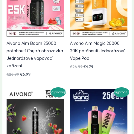
Aivono Aim Boom 25000
Aivono Aim Magic 20000
potáhnutí Chytrá obrazovka
20K potáhnutí Jednorázový
Jednorázové vapovací
Vape Pod
zařízení
Původní
Současná
€
26.99
€
4.79
cena
cena
Původní
Současná
€
26.99
€
6.99
byla:
je:
cena
cena
€26.99.
€4.79.
byla:
je:
€26.99.
€6.99.
Výprodej!
Výprodej!