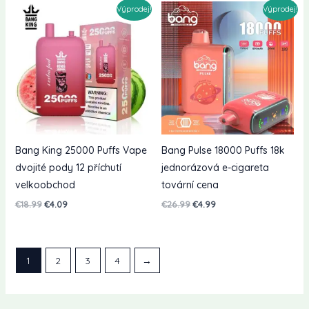
Výprodej!
Výprodej!
Bang King 25000 Puffs Vape
Bang Pulse 18000 Puffs 18k
dvojité pody 12 příchutí
jednorázová e-cigareta
velkoobchod
tovární cena
Původní
Současná
Původní
Současná
€
18.99
€
4.09
€
26.99
€
4.99
cena
cena
cena
cena
byla:
je:
byla:
je:
€18.99.
€4.09.
€26.99.
€4.99.
1
2
3
4
→