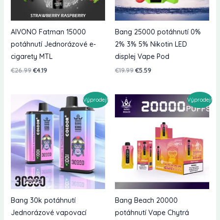
AIVONO Fatman 15000
Bang 25000 potáhnutí 0%
potáhnutí Jednorázové e-
2% 3% 5% Nikotin LED
cigarety MTL
displej Vape Pod
Původní
Současná
Původní
Současná
€
26.99
€
4.19
€
19.99
€
5.59
cena
cena
cena
cena
byla:
je:
byla:
je:
€26.99.
€4.19.
€19.99.
€5.59.
Výprodej!
Výprodej!
Bang 30k potáhnutí
Bang Beach 20000
Jednorázové vapovací
potáhnutí Vape Chytrá