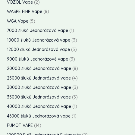
p
2
y
VOZOL Vape
2
y
t
k
u
d
o
r
p
8
WASPE FIHP Vape
8
t
k
u
d
o
r
p
5
WGA Vape
5
t
k
u
d
o
r
p
1
7000 šluků Jednorázová vape
1
y
t
k
u
d
o
r
p
3
10000 šluků Jednorázová vape
3
y
t
k
u
d
o
r
p
5
12000 šluků Jednorázová vape
5
t
k
u
d
o
r
p
3
9000 šluků Jednorázové vape
3
t
k
u
d
o
r
p
8
20000 šluků Jednorázová vape
8
y
t
k
u
d
o
r
p
4
25000 šluků Jednorázová vape
4
y
t
k
u
d
o
r
p
3
30000 šluků Jednorázová vape
3
y
t
k
u
d
o
r
p
5
35000 šluků Jednorázová vape
5
t
k
u
d
o
r
p
1
40000 šluků Jednorázová vape
1
y
t
k
u
d
o
r
p
1
46000 šluků Jednorázová vape
1
y
t
k
u
d
o
r
p
1
FUMOT VAPE
14
y
t
k
u
d
o
r
4
2
100000 Puff Jednorázová E-cigareta
2