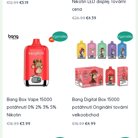
Nikotin LED displej Tovární
Původní
Současná
€
12.99
€
5.19
cena
cena
cena
byla:
je:
€12.99.
€5.19.
Původní
Současná
€
26.99
€
4.39
cena
cena
byla:
je:
€26.99.
€4.39.
Výprodej!
Výprodej!
Bang Box Vape 15000
Bang Digital Box 15000
potáhnutí 0% 2% 3% 5%
potáhnutí Originální tovární
Nikotin
velkoobchod
Původní
Současná
Původní
Současná
€
18.99
€
3.99
€
18.99
€
4.99
cena
cena
cena
cena
byla:
je:
byla:
je:
€18.99.
€3.99.
€18.99.
€4.99.