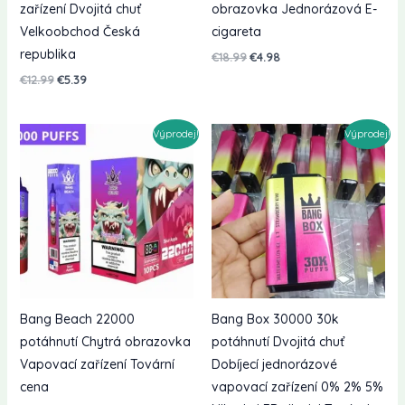
zařízení Dvojitá chuť
obrazovka Jednorázová E-
Velkoobchod Česká
cigareta
republika
Původní
Současná
€
18.99
€
4.98
cena
cena
Původní
Současná
€
12.99
€
5.39
byla:
je:
cena
cena
€18.99.
€4.98.
byla:
je:
€12.99.
€5.39.
Výprodej!
Výprodej!
Bang Beach 22000
Bang Box 30000 30k
potáhnutí Chytrá obrazovka
potáhnutí Dvojitá chuť
Vapovací zařízení Tovární
Dobíjecí jednorázové
cena
vapovací zařízení 0% 2% 5%