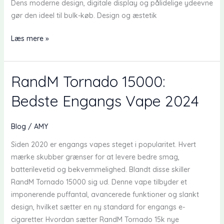
Dens moderne design, digitale display og pålidelige ydeevne
gør den ideel til bulk-køb. Design og æstetik
Fumot
Læs mere »
RandM
Digital
12000
RandM Tornado 15000:
Puff:
Bedste Engangs Vape 2024
Den
bedste
engangs
Blog
/
AMY
vape
Siden 2020 er engangs vapes steget i popularitet. Hvert
til
mærke skubber grænser for at levere bedre smag,
bulk-
batterilevetid og bekvemmelighed. Blandt disse skiller
køb
RandM Tornado 15000 sig ud. Denne vape tilbyder et
imponerende puffantal, avancerede funktioner og slankt
design, hvilket sætter en ny standard for engangs e-
cigaretter. Hvordan sætter RandM Tornado 15k nye