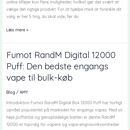
online tilføjer kun flere muligheder, hvilket gør det svært at
–
vælge det rigtige produkt. For at hjælpe med at forenkle dit
En
valg, er her 5 ting, du skal vide, før du
Omfattende
Anmeldelse
5
Læs mere »
ting
du
skal
Fumot RandM Digital 12000
vide,
Puff: Den bedste engangs
før
du
vape til bulk-køb
køber
en
Blog
/
AMY
engangs-
vape
Introduktion Fumot RandM Digital Box 12000 Puff har hurtigt
opnået popularitet på markedet for engangs vapes. Med sit
høje puffantal og genopladelige batteri er denne RandM
12000 et topvalg for vapere og vape-engrosvirksomheder.