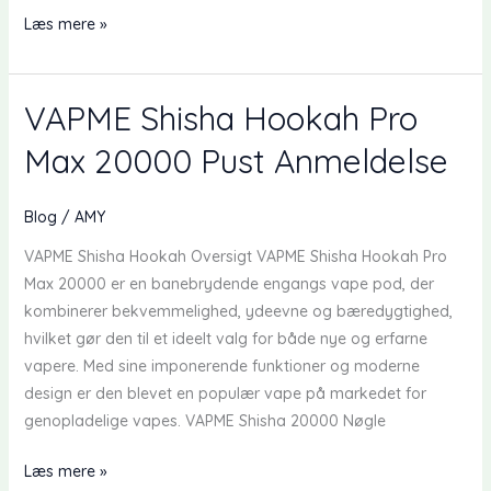
Top
Læs mere »
10
Bedste
Engangs
VAPME Shisha Hookah Pro
Vapes
Max 20000 Pust Anmeldelse
i
Danmark
2024
Blog
/
AMY
VAPME Shisha Hookah Oversigt VAPME Shisha Hookah Pro
Max 20000 er en banebrydende engangs vape pod, der
kombinerer bekvemmelighed, ydeevne og bæredygtighed,
hvilket gør den til et ideelt valg for både nye og erfarne
vapere. Med sine imponerende funktioner og moderne
design er den blevet en populær vape på markedet for
genopladelige vapes. VAPME Shisha 20000 Nøgle
VAPME
Læs mere »