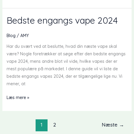
er
Fumot
Digital
Bedste engangs vape 2024
12000
Pink
Blog
/
AMY
Lemonade
Har du svært ved at beslutte, hvad din næste vape skal
Smagsvarianter
være? Nogle foretrækker at søge efter den bedste engangs
vape 2024, mens andre blot vil vide, hvilke vapes der er
mest populære på markedet. I denne guide vil vi liste de
bedste engangs vapes 2024, der er tilgængelige lige nu. Vi
mener, at
Bedste
Læs mere »
engangs
vape
2024
1
2
Næste
→