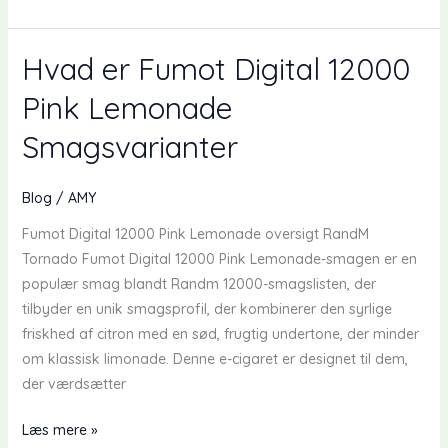
Shisha
Hookah
Pro
Hvad er Fumot Digital 12000
Max
Pink Lemonade
20000
Pust
Smagsvarianter
Anmeldelse
Blog
/
AMY
Fumot Digital 12000 Pink Lemonade oversigt RandM
Tornado Fumot Digital 12000 Pink Lemonade-smagen er en
populær smag blandt Randm 12000-smagslisten, der
tilbyder en unik smagsprofil, der kombinerer den syrlige
friskhed af citron med en sød, frugtig undertone, der minder
om klassisk limonade. Denne e-cigaret er designet til dem,
der værdsætter
Hvad
Læs mere »