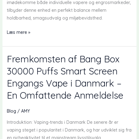
imødekomme både individuelle vapere og engrosmarkeder,
tilbyder denne enhed en perfekt balance mellem
holdbarhed, smagsudvalg og miljøbevidsthed.
WGA
Læs mere »
Crystal
Pro
Max
Fremkomsten af Bang Box
15k
30000 Puffs Smart Screen
–
En
Engangs Vape i Danmark –
populær
En Omfattende Anmeldelse
engangsvape
i
hele
Blog
/
AMY
verden
Introduktion: Vaping-trends i Danmark De senere år er
vaping steget i popularitet i Danmark, og har udviklet sig fra
en nicheaktivitet til et mainstream livsstilsvalg.