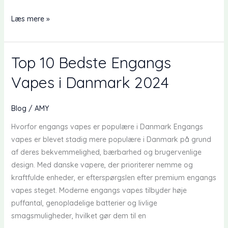
RandM
Læs mere »
Tornado
15000:
Bedste
Top 10 Bedste Engangs
Engangs
Vapes i Danmark 2024
Vape
2024
Blog
/
AMY
Hvorfor engangs vapes er populære i Danmark Engangs
vapes er blevet stadig mere populære i Danmark på grund
af deres bekvemmelighed, bærbarhed og brugervenlige
design. Med danske vapere, der prioriterer nemme og
kraftfulde enheder, er efterspørgslen efter premium engangs
vapes steget. Moderne engangs vapes tilbyder høje
puffantal, genopladelige batterier og livlige
smagsmuligheder, hvilket gør dem til en