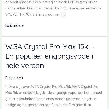
dobbelt-smagsfleksibilitet og en slank LCD-skærm bliver
denne enhed hurtigt en favorit blandt vapere. Her er hvorfor
WASPE FIHP 40K skiller sig ud som […]
WASPE
Læs mere »
40000:
Den
ultimative
WGA Crystal Pro Max 15k –
engangs
En populær engangsvape i
vape
med
hele verden
40.000
puffs
Blog
/
AMY
1. Oversigt over WGA Crystal Pro Max 15k WGA Crystal Pro
Max 15k er en banebrydende engangs vape, der har opnået
global popularitet for sin enestående ydeevne, elegante
design og brugercentrerede funktioner. Designet til at