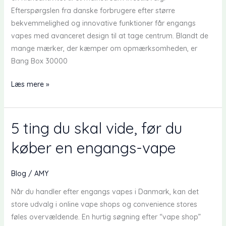
Efterspørgslen fra danske forbrugere efter større
bekvemmelighed og innovative funktioner får engangs
vapes med avanceret design til at tage centrum. Blandt de
mange mærker, der kæmper om opmærksomheden, er
Bang Box 30000
Fremkomsten
Læs mere »
af
Bang
Box
5 ting du skal vide, før du
30000
køber en engangs-vape
Puffs
Smart
Screen
Blog
/
AMY
Engangs
Når du handler efter engangs vapes i Danmark, kan det
Vape
store udvalg i online vape shops og convenience stores
i
føles overvældende. En hurtig søgning efter “vape shop”
Danmark