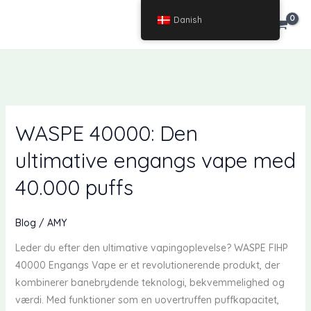
Spring
Danish
€
0.00
til
indhold
WASPE 40000: Den
ultimative engangs vape med
40.000 puffs
Blog
/
AMY
Leder du efter den ultimative vapingoplevelse? WASPE FIHP
40000 Engangs Vape er et revolutionerende produkt, der
kombinerer banebrydende teknologi, bekvemmelighed og
værdi. Med funktioner som en uovertruffen puffkapacitet,