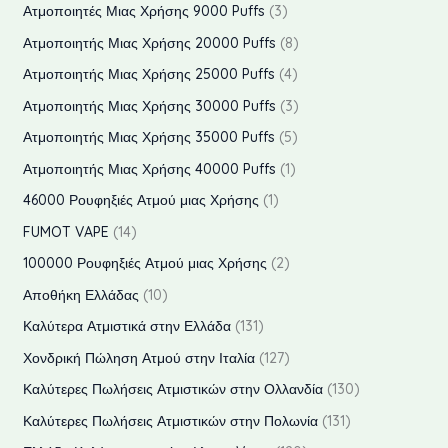
ρ
π
3
Ατμοποιητές Μιας Χρήσης 9000 Puffs
3
τ
ν
ό
ϊ
ο
ρ
π
8
Ατμοποιητής Μιας Χρήσης 20000 Puffs
8
α
τ
ν
ό
ϊ
ο
ρ
π
4
Ατμοποιητής Μιας Χρήσης 25000 Puffs
4
α
τ
ν
ό
ϊ
ο
ρ
π
3
Ατμοποιητής Μιας Χρήσης 30000 Puffs
3
α
ν
ό
ϊ
ο
ρ
π
5
Ατμοποιητής Μιας Χρήσης 35000 Puffs
5
τ
ν
ό
ϊ
ο
ρ
π
1
Ατμοποιητής Μιας Χρήσης 40000 Puffs
1
α
τ
ν
ό
ϊ
ο
ρ
π
1
46000 Ρουφηξιές Ατμού μιας Χρήσης
1
α
τ
ν
ό
ϊ
ο
ρ
π
1
FUMOT VAPE
14
α
τ
ν
ό
ϊ
ο
ρ
4
2
100000 Ρουφηξιές Ατμού μιας Χρήσης
2
α
τ
ν
ό
ϊ
ο
π
π
1
Αποθήκη Ελλάδας
10
α
τ
ν
ό
ϊ
ρ
ρ
0
1
Καλύτερα Ατμιστικά στην Ελλάδα
131
α
τ
ν
ό
ο
ο
π
3
1
Χονδρική Πώληση Ατμού στην Ιταλία
127
α
ν
ϊ
ϊ
ρ
1
2
1
Καλύτερες Πωλήσεις Ατμιστικών στην Ολλανδία
130
ό
ό
ο
π
7
3
1
Καλύτερες Πωλήσεις Ατμιστικών στην Πολωνία
131
ν
ν
ϊ
ρ
π
0
3