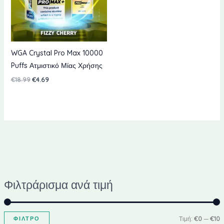
WGA Crystal Pro Max 10000
Puffs Ατμιστικό Μίας Χρήσης
Η
Η
€
18.99
€
4.69
αρχική
τρέχουσα
τιμή
τιμή
ήταν:
είναι:
€18.99.
€4.69.
Φιλτράρισμα ανά τιμή
Ε
ΦΊΛΤΡΟ
Τιμή:
€0
—
€10