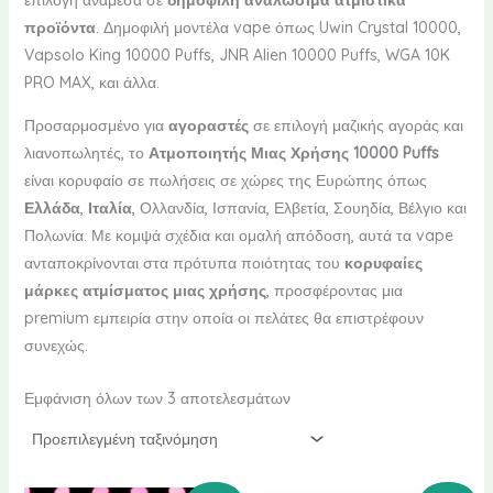
επιλογή ανάμεσα σε
δημοφιλή αναλώσιμα ατμιστικά
προϊόντα
. Δημοφιλή μοντέλα vape όπως Uwin Crystal 10000,
Vapsolo King 10000 Puffs, JNR Alien 10000 Puffs, WGA 10K
PRO MAX, και άλλα.
Προσαρμοσμένο για
αγοραστές
σε επιλογή μαζικής αγοράς και
λιανοπωλητές, το
Ατμοποιητής Μιας Χρήσης 10000 Puffs
είναι κορυφαίο σε πωλήσεις σε χώρες της Ευρώπης όπως
Ελλάδα
,
Ιταλία
, Ολλανδία, Ισπανία, Ελβετία, Σουηδία, Βέλγιο και
Πολωνία. Με κομψά σχέδια και ομαλή απόδοση, αυτά τα vape
ανταποκρίνονται στα πρότυπα ποιότητας του
κορυφαίες
μάρκες ατμίσματος μιας χρήσης
, προσφέροντας μια
premium εμπειρία στην οποία οι πελάτες θα επιστρέφουν
συνεχώς.
Εμφάνιση όλων των 3 αποτελεσμάτων