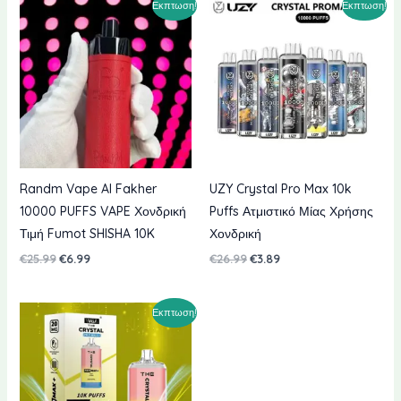
Εκπτωση!
Εκπτωση!
Randm Vape Al Fakher
UZY Crystal Pro Max 10k
10000 PUFFS VAPE Χονδρική
Puffs Ατμιστικό Μίας Χρήσης
Τιμή Fumot SHISHA 10K
Χονδρική
Η
Η
Η
Η
€
25.99
€
6.99
€
26.99
€
3.89
αρχική
τρέχουσα
αρχική
τρέχουσα
τιμή
τιμή
τιμή
τιμή
ήταν:
είναι:
ήταν:
είναι:
Εκπτωση!
€25.99.
€6.99.
€26.99.
€3.89.