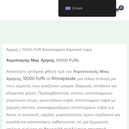
Μετάβαση
Greek
ΕΥΡΏ
Ευρώ
στο
περιεχόμενο
Αρχική
/ 10000 Puff Αποσπώμενο Ατμιστικό Vape
Ατμοποιητής Μιας Χρήσης 10000 Puffs
Αποκτήστε χονδρική φθηνή τιμή του
Ατμοποιητής Μιας
Χρήσης 10000 Puffs
at
Rmvapesale
, μια τέλεια επιλογή για
τους ατμιστές που αναζητούν μακράς διάρκειας απόδοση και
εξαιρετική γεύση. Περιλαμβάνοντας τύπους αποσπώμενων
ατμιστικών όπως, κρυστάλλινο vape, αποσπώμενο vape με
χαμηλή νικοτίνη, επαναφορτιζόμενο αποσπώμενο vape, κ.ά.
Αυτές οι συσκευές υψηλής χωρητικότητας έχουν σχεδιαστεί για
ευκολία και ικανοποίηση, καθιστώντας τες μια ξεχωριστή