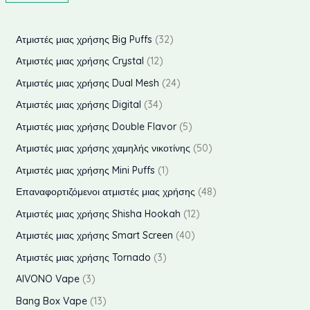
λ
έ
ά
γ
3
Ατμιστές μιας χρήσης Big Puffs
32
χ
ι
2
1
Ατμιστές μιας χρήσης Crystal
12
ι
σ
π
2
2
Ατμιστές μιας χρήσης Dual Mesh
24
σ
τ
ρ
π
4
3
Ατμιστές μιας χρήσης Digital
34
τ
η
ο
ρ
π
4
5
Ατμιστές μιας χρήσης Double Flavor
5
η
τ
ϊ
ο
ρ
π
π
5
Ατμιστές μιας χρήσης χαμηλής νικοτίνης
50
τ
ι
ό
ϊ
ο
ρ
ρ
0
1
Ατμιστές μιας χρήσης Mini Puffs
1
ι
μ
ν
ό
ϊ
ο
ο
π
π
4
Επαναφορτιζόμενοι ατμιστές μιας χρήσης
48
μ
ή
τ
ν
ό
ϊ
ϊ
ρ
ρ
8
α
1
ή
Ατμιστές μιας χρήσης Shisha Hookah
12
τ
ν
ό
ό
ο
ο
π
2
α
4
Ατμιστές μιας χρήσης Smart Screen
40
τ
ν
ν
ϊ
ϊ
ρ
π
0
3
α
Ατμιστές μιας χρήσης Tornado
3
τ
τ
ό
ό
ο
ρ
π
π
3
α
AIVONO Vape
3
α
ν
ν
ϊ
ο
ρ
ρ
π
1
Bang Box Vape
13
τ
ό
ϊ