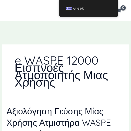
Μετάβαση
Greek
ΕΥΡΏ
Ευρώ
στο
περιεχόμενο
e WASPE 12000
Εισπνοές
Ατμοποιητής Μιας
Χρήσης
Αξιολόγηση Γεύσης Μίας
Χρήσης Ατμιστήρα WASPE