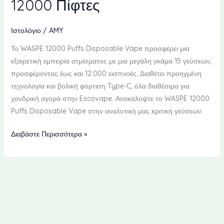
12000 Πίφτες
Ιστολόγιο
/
AMY
Το WASPE 12000 Puffs Disposable Vape προσφέρει μια
εξαιρετική εμπειρία ατμίσματος με μια μεγάλη γκάμα 15 γεύσεων,
προσφέροντας έως και 12.000 εισπνοές. Διαθέτει προηγμένη
τεχνολογία και βολική φόρτιση Type-C, όλα διαθέσιμα για
χονδρική αγορά στην Escovape. Ανακαλύψτε το WASPE 12000
Puffs Disposable Vape στην αναλυτική μας κριτική γεύσεων.
Αξιολόγηση
Διαβάστε Περισσότερα »
Γεύσης
Μίας
Χρήσης
Ατμιστήρα
WASPE
12000
Πίφτες