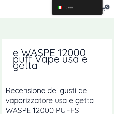
Vai
Italian
€
0.00
al
contenuto
e WASPE 12000
puff Vape usa e
getta
Recensione dei gusti del
vaporizzatore usa e getta
WASPE 12000 PUFFS