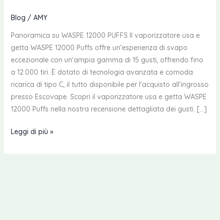
Blog
/
AMY
Panoramica su WASPE 12000 PUFFS Il vaporizzatore usa e
getta WASPE 12000 Puffs offre un'esperienza di svapo
eccezionale con un'ampia gamma di 15 gusti, offrendo fino
a 12.000 tiri. È dotato di tecnologia avanzata e comoda
ricarica di tipo C, il tutto disponibile per l'acquisto all'ingrosso
presso Escovape. Scopri il vaporizzatore usa e getta WASPE
12000 Puffs nella nostra recensione dettagliata dei gusti. […]
Recensione
Leggi di più »
dei
gusti
del
vaporizzatore
usa
e
getta