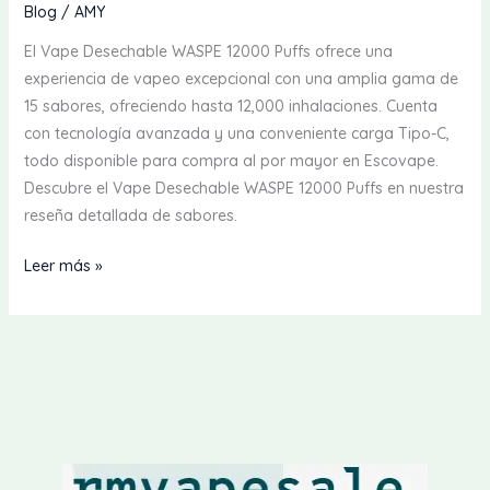
Blog
/
AMY
El Vape Desechable WASPE 12000 Puffs ofrece una
experiencia de vapeo excepcional con una amplia gama de
15 sabores, ofreciendo hasta 12,000 inhalaciones. Cuenta
con tecnología avanzada y una conveniente carga Tipo-C,
todo disponible para compra al por mayor en Escovape.
Descubre el Vape Desechable WASPE 12000 Puffs en nuestra
reseña detallada de sabores.
Reseña
Leer más »
del
sabor
del
vapeador
desechable
WASPE
12000
PUFFS