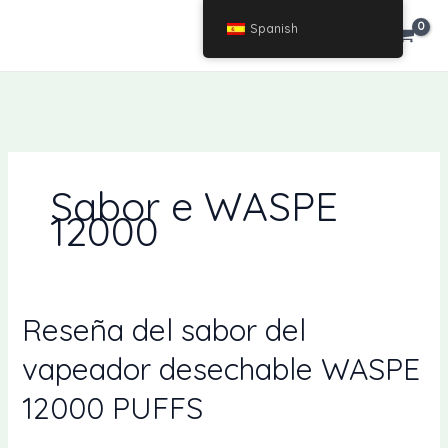
Saltar
Spanish
€
0.00
al
contenido
Sabor e WASPE
12000
Reseña del sabor del
vapeador desechable WASPE
12000 PUFFS