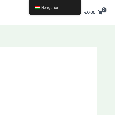
Hungarian
€
0.00