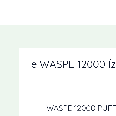
Ugrás
a
tartalomra
e WASPE 12000 Íz
WASPE 12000 PUFFS