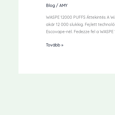
Blog
/
AMY
WASPE 12000 PUFFS Áttekintés A WAS
akár 12 000 slukkig. Fejlett techno
Escovape-nél. Fedezze fel a WASPE 1
WASPE
Tovább »
12000
PUFFS
Eldobható
Vape
Íz
Áttekintés