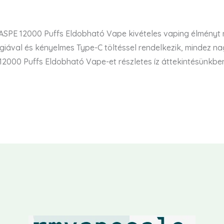
PE 12000 Puffs Eldobható Vape kivételes vaping élményt nyú
lógiával és kényelmes Type-C töltéssel rendelkezik, mindez n
2000 Puffs Eldobható Vape-et részletes íz áttekintésünkben