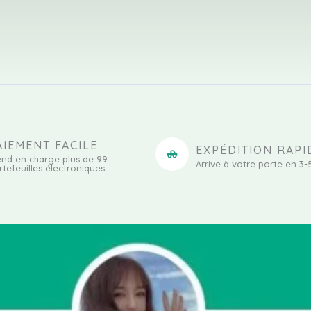
AIEMENT FACILE
EXPÉDITION RAPI
end en charge plus de 99
Arrive à votre porte en 3-
rtefeuilles électroniques