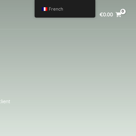
French
€
0.00
lient