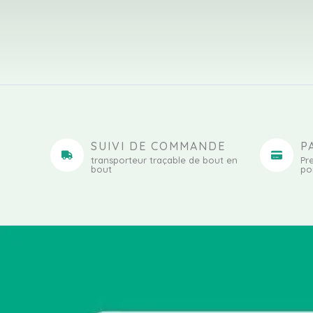
SUIVI DE COMMANDE
P
transporteur traçable de bout en
Pr
bout
po