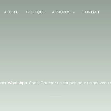
ACCUEIL
BOUTIQUE
À PROPOS
CONTACT
nner
WhatsApp
Code, Obtenez un coupon pour un nouveau c