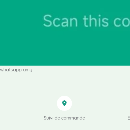
whatsapp amy
Suivi de commande
E