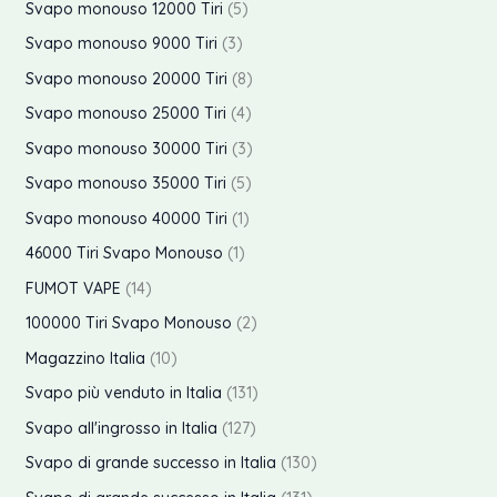
p
5
Svapo monouso 12000 Tiri
5
o
t
o
d
d
r
p
3
Svapo monouso 9000 Tiri
3
t
t
o
o
o
r
p
8
Svapo monouso 20000 Tiri
8
i
t
t
t
d
o
r
p
4
Svapo monouso 25000 Tiri
4
i
t
t
o
d
o
r
p
3
Svapo monouso 30000 Tiri
3
i
o
t
o
d
o
r
p
5
Svapo monouso 35000 Tiri
5
t
t
o
d
o
r
p
p
Svapo monouso 40000 Tiri
1
i
t
t
o
d
o
r
r
p
46000 Tiri Svapo Monouso
1
i
t
t
o
d
o
o
r
1
FUMOT VAPE
14
i
t
t
o
d
d
o
4
2
100000 Tiri Svapo Monouso
2
i
t
t
o
o
d
p
p
1
Magazzino Italia
10
i
t
t
t
o
r
r
0
1
Svapo più venduto in Italia
131
i
t
t
t
o
o
p
3
1
Svapo all'ingrosso in Italia
127
i
o
t
d
d
r
1
2
1
Svapo di grande successo in Italia
130
o
o
o
o
p
7
3
1