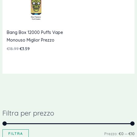
Bang Box 12000 Puffs Vape
Monouso Miglior Prezzo
Il
Il
€
18.99
€
3.59
prezzo
prezzo
originale
attuale
era:
è:
€18.99.
€3.59.
Filtra per prezzo
P
P
FILTRA
Prezzo:
€0
—
€10