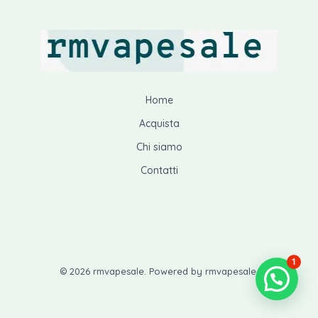
d
o
r
t
o
d
o
t
t
o
d
i
t
t
o
i
t
t
Home
i
t
Acquista
i
Chi siamo
Contatti
1
© 2026 rmvapesale. Powered by rmvapesale.