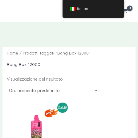
Vai
Italian
€
0.00
al
contenuto
Home
/ Prodotti taggati “Bang Box 12000”
Bang Box 12000
Visualizzazione del risultato
Saldi!