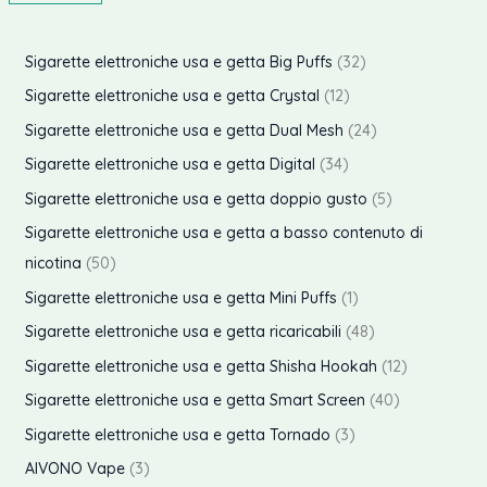
r
r
e
e
3
Sigarette elettroniche usa e getta Big Puffs
32
z
z
2
1
Sigarette elettroniche usa e getta Crystal
12
z
z
p
2
2
Sigarette elettroniche usa e getta Dual Mesh
24
o
o
r
p
4
3
Sigarette elettroniche usa e getta Digital
34
o
r
p
4
5
Sigarette elettroniche usa e getta doppio gusto
5
i
a
d
o
r
p
p
Sigarette elettroniche usa e getta a basso contenuto di
n
x
o
d
o
r
r
5
nicotina
50
t
o
d
o
o
0
p
Sigarette elettroniche usa e getta Mini Puffs
1
t
t
o
d
d
p
r
4
Sigarette elettroniche usa e getta ricaricabili
48
i
t
t
o
o
r
o
8
1
Sigarette elettroniche usa e getta Shisha Hookah
12
i
t
t
t
o
d
p
2
4
Sigarette elettroniche usa e getta Smart Screen
40
i
t
t
d
o
r
p
0
3
Sigarette elettroniche usa e getta Tornado
3
i
i
o
t
o
r
p
p
3
AIVONO Vape
3
t
t
d
o