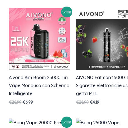
Saldi!
Aivono Aim Boom 25000 Tiri
AIVONO Fatman 15000 Ti
Vape Monouso con Schermo
Sigarette elettroniche u
Intelligente
getta MTL
Il
Il
Il
Il
€
26.99
€
6.99
€
26.99
€
4.19
prezzo
prezzo
prezzo
prezzo
originale
attuale
originale
attuale
era:
è:
era:
è:
Saldi!
€26.99.
€6.99.
€26.99.
€4.19.