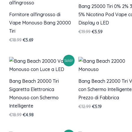
Bang 25000 Tiri 0% 2% 
Fornitore all'ingrosso di
5% Nicotina Pod Vape c
Vape Monouso Bang 20000
Display a LED
Tiri
Il
Il
€
19.99
€
5.59
prezzo
prezzo
Il
Il
€
18.99
€
5.69
originale
attuale
prezzo
prezzo
era:
è:
originale
attuale
€19.99.
€5.59.
era:
è:
Saldi!
€18.99.
€5.69.
Bang Beach 20000 Tiri
Bang Beach 22000 Tiri 
Sigaretta Elettronica
con Schermo Intelligente
Monouso con Schermo
Prezzo di Fabbrica
Intelligente
Il
Il
€
12.99
€
5.19
prezzo
prezzo
Il
Il
€
18.99
€
4.98
originale
attuale
prezzo
prezzo
era:
è:
originale
attuale
€12.99.
€5.19.
era:
è: