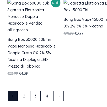
Saldi!
€18.99.
€4.98.
Bang Box Vape 15000 Ti
0% 2% 3% 5% Nicotina
Il
Il
€
18.99
€
3.99
prezzo
prezzo
Bang Box 30000 30k Tiri
originale
attuale
Vape Monouso Ricaricabile
era:
è:
€18.99.
€3.99.
Doppio Gusto 0% 2% 5%
Nicotina Display a LED
Prezzo di Fabbrica
Il
Il
€
26.99
€
4.39
prezzo
prezzo
originale
attuale
era:
è:
€26.99.
€4.39.
1
2
3
4
→