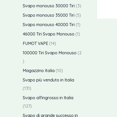
o
d
o
r
p
3
Svapo monouso 30000 Tiri
3
i
o
t
o
d
o
r
p
5
Svapo monouso 35000 Tiri
5
t
t
o
d
o
r
p
p
Svapo monouso 40000 Tiri
1
i
t
t
o
d
o
r
r
p
46000 Tiri Svapo Monouso
1
i
t
t
o
d
o
o
r
1
FUMOT VAPE
14
i
t
t
o
d
d
o
4
100000 Tiri Svapo Monouso
2
i
t
t
o
o
d
p
2
i
t
t
t
o
r
p
1
Magazzino Italia
10
i
t
t
t
o
r
0
Svapo più venduto in Italia
i
o
t
d
o
p
1
131
o
o
d
r
3
Svapo all'ingrosso in Italia
t
o
o
1
1
127
t
t
d
p
2
Svapo di grande successo in