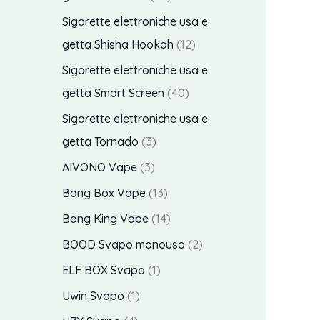
i
d
d
8
Sigarette elettroniche usa e
o
o
p
1
getta Shisha Hookah
12
t
t
r
2
Sigarette elettroniche usa e
t
t
o
p
4
getta Smart Screen
40
i
o
d
r
0
Sigarette elettroniche usa e
o
o
p
3
getta Tornado
3
t
d
r
p
3
AIVONO Vape
3
t
o
o
r
p
1
Bang Box Vape
13
i
t
d
o
r
3
1
Bang King Vape
14
t
o
d
o
p
4
2
BOOD Svapo monouso
2
i
t
o
d
r
p
p
p
ELF BOX Svapo
1
t
t
o
o
r
r
r
p
Uwin Svapo
1
i
t
t
d
o
o
o
r