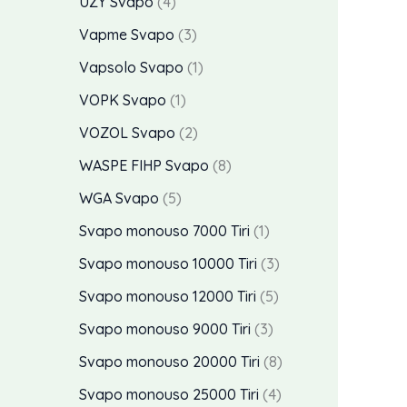
4
UZY Svapo
4
i
t
o
d
d
d
o
p
3
Vapme Svapo
3
i
t
o
o
o
d
r
p
p
Vapsolo Svapo
1
t
t
t
t
o
o
r
r
p
i
VOPK Svapo
1
t
t
t
t
d
o
o
r
2
i
VOZOL Svapo
2
i
o
t
o
d
d
o
p
8
WASPE FIHP Svapo
8
o
t
o
o
d
r
p
5
WGA Svapo
5
t
t
t
o
o
r
p
p
Svapo monouso 7000 Tiri
1
i
t
t
t
d
o
r
r
3
Svapo monouso 10000 Tiri
3
i
o
t
o
d
o
o
p
5
Svapo monouso 12000 Tiri
5
o
t
o
d
d
r
p
3
Svapo monouso 9000 Tiri
3
t
t
o
o
o
r
p
8
Svapo monouso 20000 Tiri
8
i
t
t
t
d
o
r
p
4
Svapo monouso 25000 Tiri
4
i
t
t