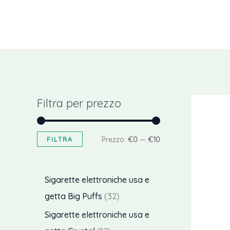
Vai
al
contenuto
Filtra per prezzo
P
P
FILTRA
Prezzo:
€0
—
€10
r
r
e
e
Sigarette elettroniche usa e
z
z
3
getta Big Puffs
32
z
z
2
Sigarette elettroniche usa e
o
o
p