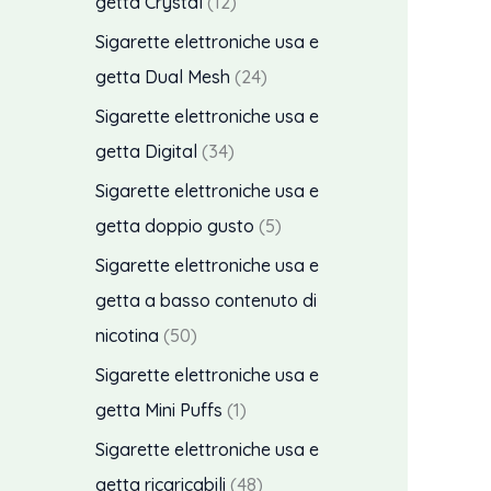
1
getta Crystal
12
m
m
r
2
Sigarette elettroniche usa e
i
a
o
p
2
getta Dual Mesh
24
n
x
d
r
4
Sigarette elettroniche usa e
o
o
p
3
getta Digital
34
t
d
r
4
Sigarette elettroniche usa e
t
o
o
p
5
getta doppio gusto
5
i
t
d
r
p
Sigarette elettroniche usa e
t
o
o
r
getta a basso contenuto di
i
t
d
o
5
nicotina
50
t
o
d
0
Sigarette elettroniche usa e
i
t
o
p
p
getta Mini Puffs
1
t
t
r
r
Sigarette elettroniche usa e
i
t
o
o
4
getta ricaricabili
48