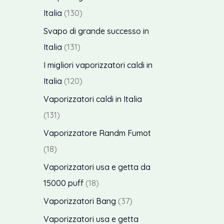
i
t
o
r
7
1
Italia
130
i
t
o
p
3
Svapo di grande successo in
t
d
r
0
1
Italia
131
i
o
o
p
3
I migliori vaporizzatori caldi in
t
d
r
1
1
Italia
120
t
o
o
p
2
Vaporizzatori caldi in Italia
i
t
d
r
0
1
131
t
o
o
p
3
Vaporizzatore Randm Fumot
i
t
d
r
1
1
18
t
o
o
p
8
Vaporizzatori usa e getta da
i
t
d
r
p
1
15000 puff
18
t
o
o
r
8
3
Vaporizzatori Bang
37
i
t
d
o
p
7
Vaporizzatori usa e getta