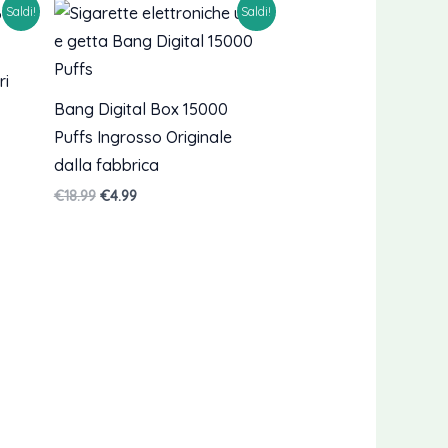
Saldi!
Saldi!
ri
Bang Digital Box 15000
Puffs Ingrosso Originale
dalla fabbrica
Il
Il
€
18.99
€
4.99
prezzo
prezzo
originale
attuale
era:
è:
€18.99.
€4.99.