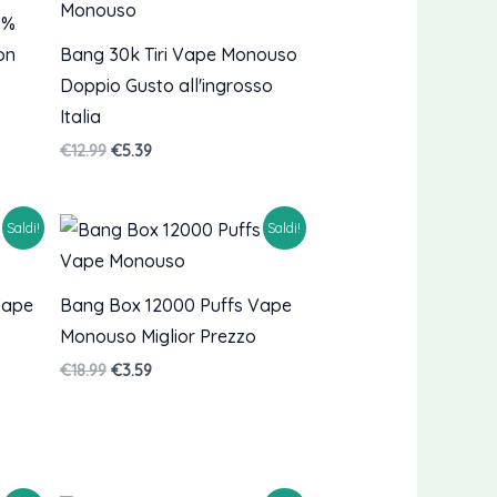
3%
on
Bang 30k Tiri Vape Monouso
Doppio Gusto all'ingrosso
Italia
Il
Il
€
12.99
€
5.39
prezzo
prezzo
originale
attuale
era:
è:
Saldi!
Saldi!
€12.99.
€5.39.
Vape
Bang Box 12000 Puffs Vape
Monouso Miglior Prezzo
Il
Il
€
18.99
€
3.59
prezzo
prezzo
originale
attuale
era:
è:
€18.99.
€3.59.