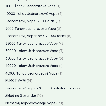
t
k
u
d
o
r
p
1
7000 Ťahov Jednorazové Vape
1
y
t
k
u
d
o
r
p
3
10000 Ťahov Jednorazové Vape
3
y
t
k
u
d
o
r
p
5
Jednorazový Vape 12000 Puffs
5
t
k
u
d
o
r
p
3
9000 Ťahov Jednorazové Vape
3
t
k
u
d
o
r
p
8
Jednorazový vaporizér s 20000 ťahmi
8
y
t
k
u
d
o
r
p
4
25000 Ťahov Jednorazové Vape
4
o
t
k
u
d
o
r
p
v
3
30000 Ťahov Jednorazové Vape
3
o
t
k
u
d
o
r
p
v
5
35000 Ťahov Jednorazové Vape
5
t
k
u
d
o
r
p
1
40000 Ťahov Jednorazové Vape
1
y
t
k
u
d
o
r
p
1
46000 Ťahov Jednorazové Vape
1
o
t
k
u
d
o
r
p
1
v
FUMOT VAPE
14
y
t
k
u
d
o
r
4
2
Jednorazová vape s 100 000 potiahnutiami
2
o
t
k
u
d
o
p
p
1
v
Sklad na Slovensku
10
y
t
k
u
d
r
r
0
1
Nemecký najpredávanejší Vape
131
y
t
k