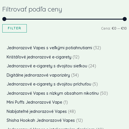
Filtrovať podľa ceny
FILTER
Cena:
€0
—
€10
i
a
n
x
3
Jednorazové Vapes s veľkými potiahnutiami
32
i
i
2
1
Krištáľové jednorazové e-cigarety
12
p
2
2
Jednorazové e-cigarety s dvojitou sieťkou
24
á
á
r
p
4
3
Digitálne jednorazové vaporizéry
34
l
l
o
r
p
4
5
Jednorazové e-cigarety s dvojitou príchuťou
5
n
n
d
o
r
p
p
5
Jednorazové Vapes s nízkym obsahom nikotínu
50
a
a
u
d
o
r
r
0
1
Mini Puffs Jednorazové Vape
1
c
c
k
u
d
o
o
p
p
4
Nabíjateľné jednorazové Vapes
48
e
e
t
k
u
d
d
r
r
8
1
o
n
n
Shisha Hookah Jednorazové Vapes
12
t
k
u
u
o
o
p
2
v
a
a