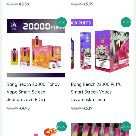
Pôvodná
Aktuálna
Pôvodná
Aktuálna
€
19.99
€
5.59
€
12.99
€
5.39
cena
cena
cena
cena
bola:
je:
bola:
je:
€19.99.
€5.59.
€12.99.
€5.39.
Zľava!
Zľava!
Bang Beach 20000 Ťahov
Bang Beach 22000 Puffs
Vape Smart Screen
Smart Screen Vapes
Jednorazová E Cig
továrenská cena
Pôvodná
Aktuálna
Pôvodná
Aktuálna
€
18.99
€
4.98
€
12.99
€
5.19
cena
cena
cena
cena
bola:
je:
bola:
je:
€18.99.
€4.98.
€12.99.
€5.19.
Zľava!
Zľava!