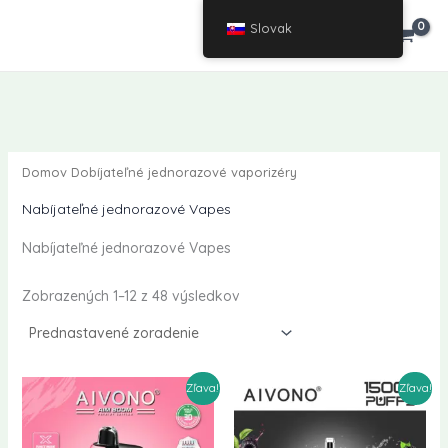
Prejsť
Slovak
VÝPREDAJ
Výpredaj
na
obsah
Domov
Dobíjateľné jednorazové vaporizéry
Nabíjateľné jednorazové Vapes
Nabíjateľné jednorazové Vapes
Zobrazených 1–12 z 48 výsledkov
Zľava!
Zľava!