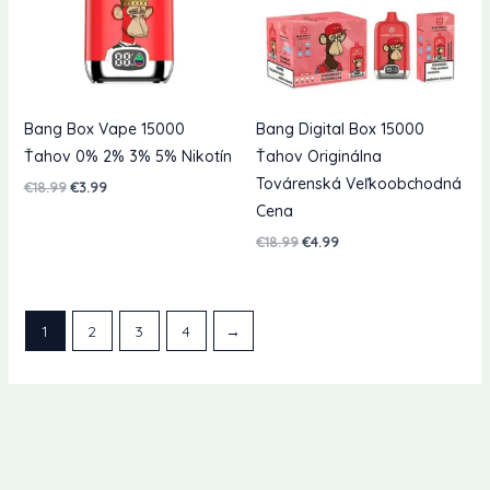
Bang Box Vape 15000
Bang Digital Box 15000
Ťahov 0% 2% 3% 5% Nikotín
Ťahov Originálna
Továrenská Veľkoobchodná
Pôvodná
Aktuálna
€
18.99
€
3.99
cena
cena
Cena
bola:
je:
€18.99.
€3.99.
Pôvodná
Aktuálna
€
18.99
€
4.99
cena
cena
bola:
je:
€18.99.
€4.99.
1
2
3
4
→