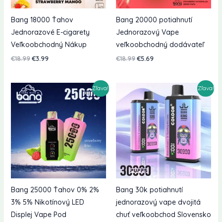
Bang 18000 Ťahov
Bang 20000 potiahnutí
Jednorazové E-cigarety
Jednorazový Vape
Veľkoobchodný Nákup
veľkoobchodný dodávateľ
Pôvodná
Aktuálna
Pôvodná
Aktuálna
€
18.99
€
3.99
€
18.99
€
5.69
cena
cena
cena
cena
bola:
je:
bola:
je:
€18.99.
€3.99.
€18.99.
€5.69.
Zľava!
Zľava!
Bang 25000 Ťahov 0% 2%
Bang 30k potiahnutí
3% 5% Nikotínový LED
jednorazový vape dvojitá
Displej Vape Pod
chuť veľkoobchod Slovensko