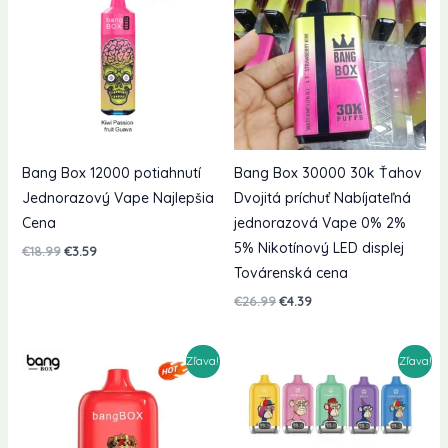
Bang Box 12000 potiahnutí
Bang Box 30000 30k Ťahov
Jednorazový Vape Najlepšia
Dvojitá príchuť Nabíjateľná
Cena
jednorazová Vape 0% 2%
5% Nikotínový LED displej
Pôvodná
Aktuálna
€
18.99
€
3.59
cena
cena
Továrenská cena
bola:
je:
€18.99.
€3.59.
Pôvodná
Aktuálna
€
26.99
€
4.39
cena
cena
bola:
je:
€26.99.
€4.39.
Zľava!
Zľava!