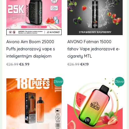
Aivono Aim Boom 25000
AIVONO Fatman 15000
Puffs jednorazový vape s
ťahov Vape jednorazové e-
inteligentným displejom
cigarety MTL
Pôvodná
Aktuálna
Pôvodná
Aktuálna
€
26.99
€
6.99
€
26.99
€
4.19
cena
cena
cena
cena
bola:
je:
bola:
je:
€26.99.
€6.99.
€26.99.
€4.19.
Zľava!
Zľava!