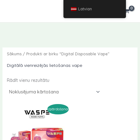
Pāriet
Latvian
€
0.00
uz
saturu
Sākums
/ Produkti ar birku “Digital Disposable Vape”
Digitālā vienreizējās lietošanas vape
Rādīt vienu rezultātu
Izpārdošana!