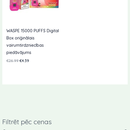
WASPE 15000 PUFFS Digital
Box oriģinālais
vairumtirdzniecības
piedāvājums
Sākotnējā
Pašreizējā
€
26.99
€
4.39
cena
cena
bija:
ir:
€26.99.
€4.39.
Filtrēt pēc cenas