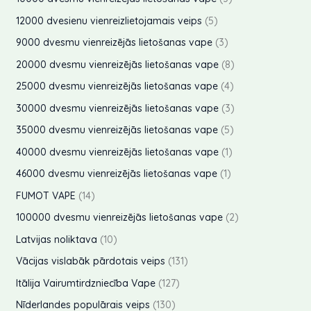
i
t
k
u
d
o
r
p
5
12000 dvesienu vienreizlietojamais veips
5
i
t
k
u
d
o
r
p
3
9000 dvesmu vienreizējās lietošanas vape
3
i
t
k
u
d
o
r
p
8
20000 dvesmu vienreizējās lietošanas vape
8
i
t
k
u
d
o
r
p
4
25000 dvesmu vienreizējās lietošanas vape
4
i
t
k
u
d
o
r
p
3
30000 dvesmu vienreizējās lietošanas vape
3
i
t
k
u
d
o
r
p
5
35000 dvesmu vienreizējās lietošanas vape
5
i
t
k
u
d
o
r
p
1
40000 dvesmu vienreizējās lietošanas vape
1
i
t
k
u
d
o
r
p
1
46000 dvesmu vienreizējās lietošanas vape
1
i
t
k
u
d
o
r
p
1
FUMOT VAPE
14
i
t
k
u
d
o
r
4
2
100000 dvesmu vienreizējās lietošanas vape
2
i
t
k
u
d
o
p
p
1
Latvijas noliktava
10
i
t
k
u
d
r
r
0
1
Vācijas vislabāk pārdotais veips
131
i
t
k
u
o
o
p
3
1
Itālija Vairumtirdzniecība Vape
127
i
t
k
d
d
r
1
2
1
Nīderlandes populārais veips
130
i
t