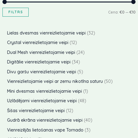
FILTRS
Cena:
€0
—
€10
i
a
n
k
3
Lielas dvesmas vienreizlietojamie veipi
32
i
s
2
1
Crystal vienreizlietojamie veipi
12
i
p
2
2
Dual Mesh vienreizlietojamie veipi
24
ā
r
p
4
3
Digitālie vienreizlietojamie veipi
34
l
ā
o
r
p
4
5
Divu garšu vienreizlietojamie veipi
5
ā
l
d
o
r
p
p
5
Vienreizlietojamie veipi ar zemu nikotīna saturu
50
c
ā
u
d
o
r
r
0
1
Mini dvesmas vienreizlietojamie veipi
1
e
c
k
u
d
o
o
p
p
4
Uzlādējami vienreizlietojamie veipi
48
n
e
t
k
u
d
d
r
r
8
1
i
a
n
Šišas vienreizlietojamie veipi
12
t
k
u
u
o
o
p
2
a
s
4
Gudrā ekrāna vienreizlietojamie veipi
40
t
k
k
d
d
r
p
0
i
3
Vienreizējās lietošanas vape Tornado
3
t
t
u
u
o
r
p