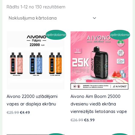
Rādīts 1–12 no 130 rezultātiem
Izpārdošana!
Izpārdošana!
Aivono 22000 uzlādējami
Aivono Aim Boom 25000
vapes ar displeja ekrānu
dvesienu viedā ekrāna
vienreizējās lietošanas vape
Sākotnējā
Pašreizējā
€
25.99
€
4.49
cena
cena
Sākotnējā
Pašreizējā
€
26.99
€
6.99
bija:
ir:
cena
cena
€25.99.
€4.49.
bija:
ir:
€26.99.
€6.99.