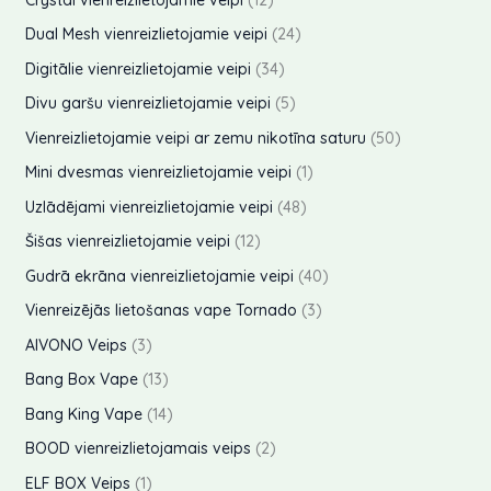
i
p
2
2
Dual Mesh vienreizlietojamie veipi
24
ā
r
p
4
3
Digitālie vienreizlietojamie veipi
34
l
ā
o
r
p
4
5
Divu garšu vienreizlietojamie veipi
5
ā
l
d
o
r
p
p
5
Vienreizlietojamie veipi ar zemu nikotīna saturu
50
c
ā
u
d
o
r
r
0
1
Mini dvesmas vienreizlietojamie veipi
1
e
c
k
u
d
o
o
p
p
4
Uzlādējami vienreizlietojamie veipi
48
n
e
t
k
u
d
d
r
r
8
1
i
a
n
Šišas vienreizlietojamie veipi
12
t
k
u
u
o
o
p
2
a
s
4
Gudrā ekrāna vienreizlietojamie veipi
40
t
k
k
d
d
r
p
0
i
3
Vienreizējās lietošanas vape Tornado
3
t
t
u
u
o
r
p
p
3
i
AIVONO Veips
3
i
k
k
d
o
r
r
p
1
Bang Box Vape
13
t
t
u
d
o
o
r
3
1
s
Bang King Vape
14
i
k
u
d
d
o
p
4
2
BOOD vienreizlietojamais veips
2
t
k
u
u
d
r
p
p
1
i
ELF BOX Veips
1
t
k