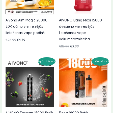
Aivono Aim Magic 20000
AIVONO Bang Maxi 15000
20K dūmu vienreizējās
dvesienu vienreizējās
lietošanas vape podiņš
lietošanas vape
vairumtirdzniecība
Sākotnējā
Pašreizējā
€
26.99
€
4.79
cena
cena
Sākotnējā
Pašreizējā
€
25.99
€
3.99
bija:
ir:
cena
cena
€26.99.
€4.79.
bija:
ir:
€25.99.
€3.99.
Izpārdošana!
Izpārdošana!
AIVONO Fatman 15000 Puffs
Bang 18000 Puffs