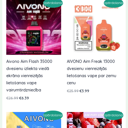
Izpārdošana!
Izpārdošana!
Aivono Aim Flash 35000
AIVONO Aim Freak 13000
dvesienu izliekta viedā
dvesienu vienreizējās
ekrāna vienreizējās
lietošanas vape par zemu
lietošanas vape
cenu
vairumtirdzniecība
Sākotnējā
Pašreizējā
€
25.99
€
3.99
cena
cena
Sākotnējā
Pašreizējā
€
26.99
€
6.39
bija:
ir:
cena
cena
€25.99.
€3.99.
bija:
ir:
€26.99.
€6.39.
Izpārdošana!
Izpārdošana!