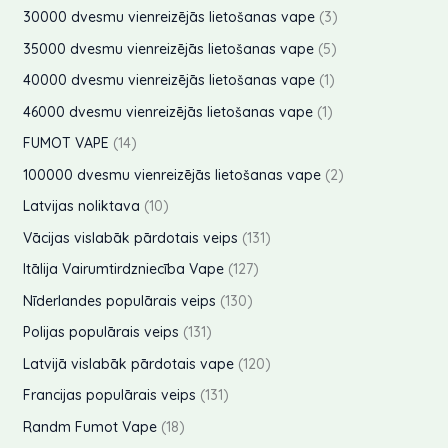
d
o
r
p
3
30000 dvesmu vienreizējās lietošanas vape
3
i
t
k
u
d
o
r
p
5
35000 dvesmu vienreizējās lietošanas vape
5
i
t
k
u
d
o
r
p
1
40000 dvesmu vienreizējās lietošanas vape
1
i
t
k
u
d
o
r
p
1
46000 dvesmu vienreizējās lietošanas vape
1
i
t
k
u
d
o
r
p
1
FUMOT VAPE
14
i
t
k
u
d
o
r
4
2
100000 dvesmu vienreizējās lietošanas vape
2
i
t
k
u
d
o
p
p
1
Latvijas noliktava
10
i
t
k
u
d
r
r
0
1
Vācijas vislabāk pārdotais veips
131
i
t
k
u
o
o
p
3
1
Itālija Vairumtirdzniecība Vape
127
i
t
k
d
d
r
1
2
1
Nīderlandes populārais veips
130
i
t
u
u
o
p
7
3
1
Polijas populārais veips
131
i
k
k
d
r
p
0
3
1
Latvijā vislabāk pārdotais vape
120
t
t
u
o
r
p
1
2
s
1
Francijas populārais veips
131
i
k
d
o
r
p
0
3
1
Randm Fumot Vape
18
t
u
d
o
r
p