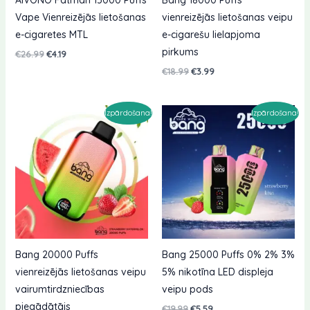
Vape Vienreizējās lietošanas
vienreizējās lietošanas veipu
e-cigaretes MTL
e-cigarešu lielapjoma
pirkums
Sākotnējā
Pašreizējā
€
26.99
€
4.19
cena
cena
Sākotnējā
Pašreizējā
€
18.99
€
3.99
bija:
ir:
cena
cena
€26.99.
€4.19.
bija:
ir:
€18.99.
€3.99.
Izpārdošana!
Izpārdošana!
Bang 20000 Puffs
Bang 25000 Puffs 0% 2% 3%
vienreizējās lietošanas veipu
5% nikotīna LED displeja
vairumtirdzniecības
veipu pods
piegādātājs
Sākotnējā
Pašreizējā
€
19.99
€
5.59