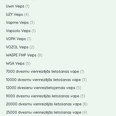
k
u
o
r
r
p
1
s
Uwin Veips
1
t
t
k
d
o
o
r
p
4
s
UZY Veips
4
i
t
u
d
d
o
r
p
3
Vapme Veips
3
i
k
u
u
d
o
r
p
1
Vapsolo Veips
1
t
k
k
u
d
o
r
p
1
s
VOPK Veips
1
t
t
k
u
d
o
r
p
2
s
VOZOL Veips
2
i
t
k
u
d
o
r
p
8
WASPE FIHP Veips
8
i
t
k
u
d
o
r
p
5
WGA Veips
5
i
t
k
u
d
o
r
p
1
7000 dvesmu vienreizējās lietošanas vape
1
i
t
k
u
d
o
r
p
3
10000 dvesmu vienreizējās lietošanas vape
3
i
t
k
u
d
o
r
p
5
12000 dvesienu vienreizlietojamais veips
5
i
t
k
u
d
o
r
p
3
9000 dvesmu vienreizējās lietošanas vape
3
i
t
k
u
d
o
r
p
8
20000 dvesmu vienreizējās lietošanas vape
8
i
t
k
u
d
o
r
p
4
25000 dvesmu vienreizējās lietošanas vape
4
i
t
k
u