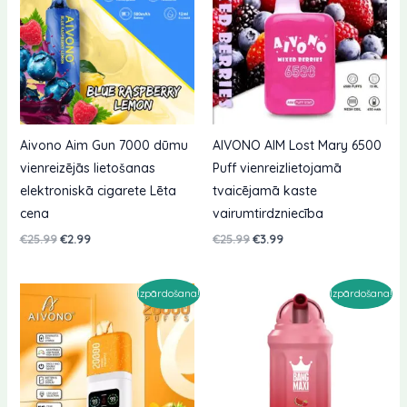
Aivono Aim Gun 7000 dūmu
AIVONO AIM Lost Mary 6500
vienreizējās lietošanas
Puff vienreizlietojamā
elektroniskā cigarete Lēta
tvaicējamā kaste
cena
vairumtirdzniecība
Sākotnējā
Pašreizējā
Sākotnējā
Pašreizējā
€
25.99
€
2.99
€
25.99
€
3.99
cena
cena
cena
cena
bija:
ir:
bija:
ir:
€25.99.
€2.99.
€25.99.
€3.99.
Izpārdošana!
Izpārdošana!