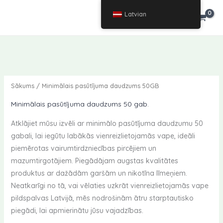
Pāriet
Latvian
€
0.00
uz
saturu
Sākums
/ Minimālais pasūtījuma daudzums 50GB
Minimālais pasūtījuma daudzums 50 gab.
Atklājiet mūsu izvēli ar minimālo pasūtījuma daudzumu 50
gabali, lai iegūtu labākās vienreizlietojamās vape, ideāli
piemērotas vairumtirdzniecības pircējiem un
mazumtirgotājiem. Piegādājam augstas kvalitātes
produktus ar dažādām garšām un nikotīna līmeņiem.
Neatkarīgi no tā, vai vēlaties uzkrāt vienreizlietojamās vape
pildspalvas Latvijā, mēs nodrošinām ātru starptautisko
piegādi, lai apmierinātu jūsu vajadzības.