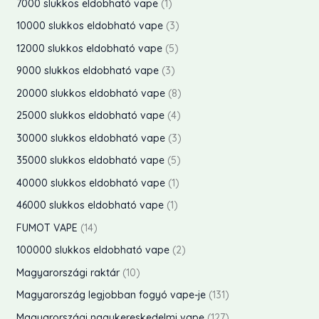
t
1
7000 slukkos eldobható vape
1
k
e
k
é
m
r
e
t
3
10000 slukkos eldobható vape
3
k
k
é
m
r
e
t
5
12000 slukkos eldobható vape
5
k
é
m
r
e
t
3
9000 slukkos eldobható vape
3
e
k
é
m
r
e
t
8
20000 slukkos eldobható vape
8
k
e
k
é
m
r
e
t
4
25000 slukkos eldobható vape
4
k
e
k
é
m
r
e
t
3
30000 slukkos eldobható vape
3
k
k
é
m
r
e
t
5
35000 slukkos eldobható vape
5
e
k
é
m
r
e
t
1
40000 slukkos eldobható vape
1
k
e
k
é
m
r
e
t
1
46000 slukkos eldobható vape
1
k
e
k
é
m
r
e
t
1
FUMOT VAPE
14
k
e
k
é
m
r
e
4
2
100000 slukkos eldobható vape
2
k
e
k
é
m
r
t
t
1
Magyarországi raktár
10
k
e
k
é
m
e
e
0
1
Magyarország legjobban fogyó vape-je
131
k
e
k
é
r
r
t
3
1
Magyarországi nagykereskedelmi vape
127