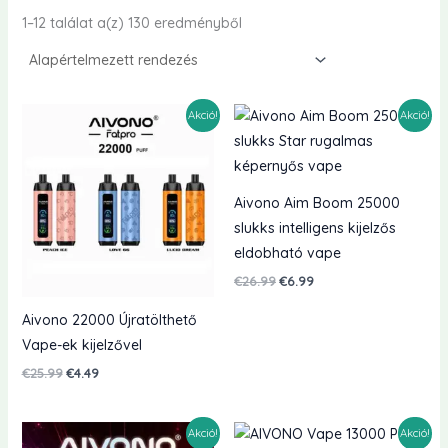
1–12 találat a(z) 130 eredményből
Akció!
Akció!
Aivono Aim Boom 25000
slukks intelligens kijelzős
eldobható vape
Eredeti
Jelenlegi
€
26.99
€
6.99
ár:
ár:
€26.99.
€6.99.
Aivono 22000 Újratölthető
Vape-ek kijelzővel
Eredeti
Jelenlegi
€
25.99
€
4.49
ár:
ár:
€25.99.
€4.49.
Akció!
Akció!