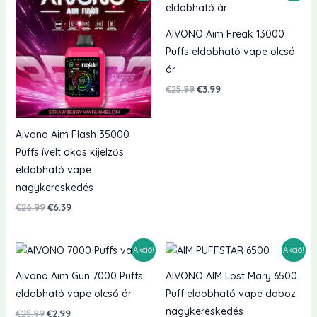
AIVONO Aim Freak 13000
Puffs eldobható vape olcsó
ár
Eredeti
Jelenlegi
€
25.99
€
3.99
ár:
ár:
€25.99.
€3.99.
Aivono Aim Flash 35000
Puffs ívelt okos kijelzős
eldobható vape
nagykereskedés
Eredeti
Jelenlegi
€
26.99
€
6.39
ár:
ár:
€26.99.
€6.39.
Akció!
Akció!
Aivono Aim Gun 7000 Puffs
AIVONO AIM Lost Mary 6500
eldobható vape olcsó ár
Puff eldobható vape doboz
nagykereskedés
Eredeti
Jelenlegi
€
25.99
€
2.99