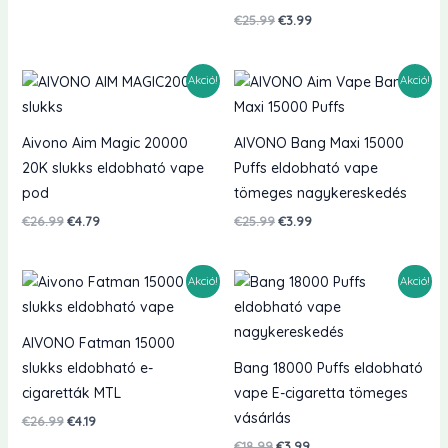
ár:
ár:
Eredeti
Jelenlegi
€
25.99
€
3.99
€25.99.
€2.99.
ár:
ár:
€25.99.
€3.99.
Akció!
Akció!
Aivono Aim Magic 20000
AIVONO Bang Maxi 15000
20K slukks eldobható vape
Puffs eldobható vape
pod
tömeges nagykereskedés
Eredeti
Jelenlegi
Eredeti
Jelenlegi
€
26.99
€
4.79
€
25.99
€
3.99
ár:
ár:
ár:
ár:
€26.99.
€4.79.
€25.99.
€3.99.
Akció!
Akció!
AIVONO Fatman 15000
slukks eldobható e-
Bang 18000 Puffs eldobható
cigaretták MTL
vape E-cigaretta tömeges
vásárlás
Eredeti
Jelenlegi
€
26.99
€
4.19
ár:
ár:
Eredeti
Jelenlegi
€
18.99
€
3.99