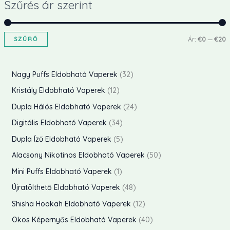
Szűrés ár szerint
SZŰRŐ
Ár:
€0
—
€20
i
a
n
x
3
Nagy Puffs Eldobható Vaperek
32
á
á
2
1
Kristály Eldobható Vaperek
12
r
r
t
2
2
Dupla Hálós Eldobható Vaperek
24
e
t
4
3
Digitális Eldobható Vaperek
34
r
e
t
4
5
Dupla Ízű Eldobható Vaperek
5
m
r
e
t
t
5
Alacsony Nikotinos Eldobható Vaperek
50
é
m
r
e
e
0
1
Mini Puffs Eldobható Vaperek
1
k
é
m
r
r
t
t
4
Újratölthető Eldobható Vaperek
48
e
k
é
m
m
e
e
8
k
1
Shisha Hookah Eldobható Vaperek
12
e
k
é
é
r
r
t
2
k
4
Okos Képernyős Eldobható Vaperek
40
e
k
k
m
m