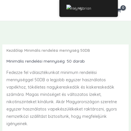
Ugrás
Hungarian
€
0.00
a
tartalomra
Kezdőlap
Minimális rendelési mennyiség 50DB
Minimális rendelési mennyiség: 50 darab
Fedezze fel választékunkat minimum rendelési
mennyiséggel 50DB a legjobb egyszer használatos
vapékhoz, tökéletes nagykereskedők és kiskereskedők
számára. Magas minőséget és változatos ízeket,
nikotinszinteket kínálunk. Akár Magyarországon szeretne
egyszer használatos vapekészülékeket raktározni, gyors
nemzetközi szállítást biztosítunk, hogy megfeleljünk
igényeinek.