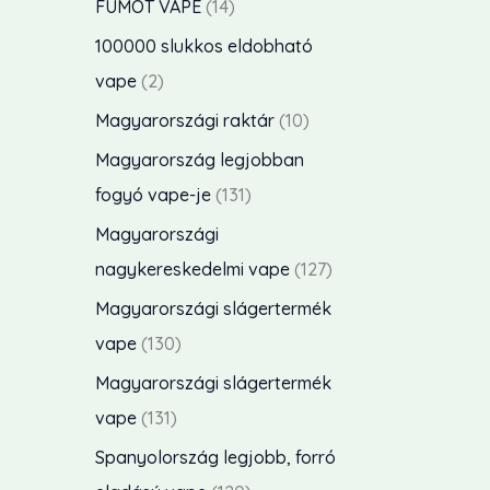
t
1
FUMOT VAPE
14
k
k
m
e
4
100000 slukkos eldobható
e
é
r
t
2
vape
2
k
k
m
e
t
1
Magyarországi raktár
10
é
r
e
0
Magyarország legjobban
k
m
r
t
1
fogyó vape-je
131
é
m
e
3
Magyarországi
k
é
r
1
1
nagykereskedelmi vape
127
e
k
m
t
2
Magyarországi slágertermék
k
e
é
e
7
1
vape
130
k
k
r
t
3
Magyarországi slágertermék
e
m
e
0
1
vape
131
k
é
r
t
3
Spanyolország legjobb, forró
k
m
e
1