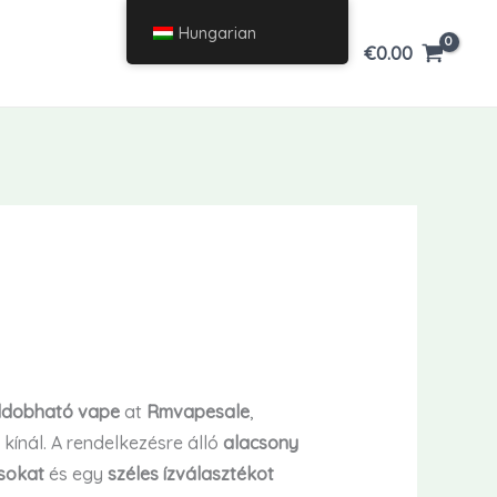
Hungarian
€
0.00
ldobható vape
at
Rmvapesale
,
kínál. A rendelkezésre álló
alacsony
sokat
és egy
széles ízválasztékot