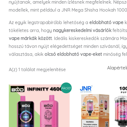
nyújtanak, amelyek minden ízlésnek megfelelnek. Néps
modellek, mint például a JNR Mega Shisha Hookah 100
Az egyik legstrapabíróbb lehetőség a
eldobható vape
k
tökéletes arra, hogy
nagykereskedelmi vásárlók
feltölt
vape márkák között
. Ideális kiskereskedők számára M
hosszú távon nyújt elégedettséget minden szívásnál, íg
választása, akik
olcsó eldobható vape-eket
minőség fel
A(z) 1 találat megjelenítése
Akció!