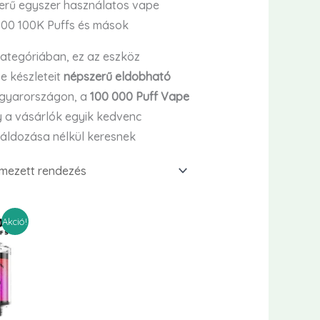
zerű egyszer használatos vape
000 100K Puffs és mások
ategóriában, ez az eszköz
se készleteit
népszerű eldobható
agyarországon, a
100 000 Puff Vape
y a vásárlók egyik kedvenc
áldozása nélkül keresnek
Akció!