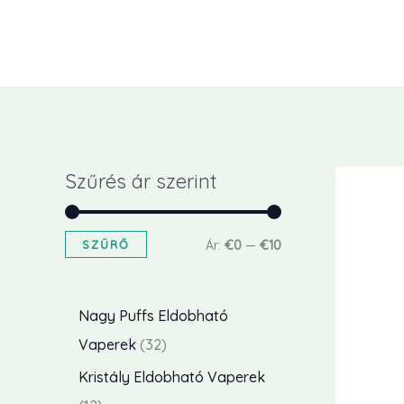
Ugrás
a
tartalomra
Szűrés ár szerint
M
M
SZŰRŐ
Ár:
€0
—
€10
i
a
n
x
Nagy Puffs Eldobható
á
á
3
Vaperek
32
r
r
2
Kristály Eldobható Vaperek
t