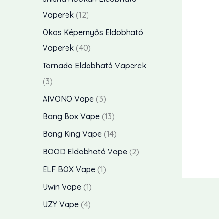
k
é
m
t
1
Vaperek
12
k
é
e
2
Okos Képernyős Eldobható
e
k
r
t
4
Vaperek
40
k
m
e
0
Tornado Eldobható Vaperek
é
r
t
3
3
k
m
e
t
3
AIVONO Vape
3
e
é
r
e
t
1
Bang Box Vape
13
k
k
m
r
e
3
1
Bang King Vape
14
e
é
m
r
t
4
2
BOOD Eldobható Vape
2
k
k
é
m
e
t
t
1
ELF BOX Vape
1
e
k
é
r
e
e
t
1
Uwin Vape
1
k
e
k
m
r
r
e
t
4
UZY Vape
4
k
e
é
m
m
r
e