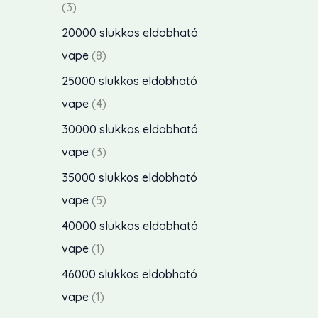
m
e
3
3
é
r
t
20000 slukkos eldobható
k
m
e
8
vape
8
e
é
r
t
25000 slukkos eldobható
k
k
m
e
4
vape
4
e
é
r
t
30000 slukkos eldobható
k
k
m
e
3
vape
3
e
é
r
t
35000 slukkos eldobható
k
k
m
e
5
vape
5
e
é
r
t
40000 slukkos eldobható
k
k
m
e
1
vape
1
e
é
r
t
46000 slukkos eldobható
k
k
m
e
1
vape
1
e
é
r