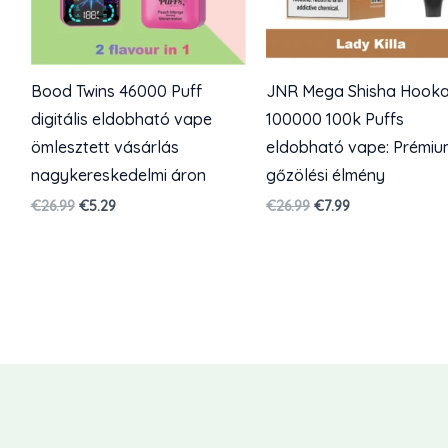
Bood Twins 46000 Puff
JNR Mega Shisha Hook
digitális eldobható vape
100000 100k Puffs
ömlesztett vásárlás
eldobható vape: Prémiu
nagykereskedelmi áron
gőzölési élmény
Eredeti
Jelenlegi
Eredeti
Jelenlegi
€
26.99
€
5.29
€
26.99
€
7.99
ár:
ár:
ár:
ár:
€26.99.
€5.29.
€26.99.
€7.99.