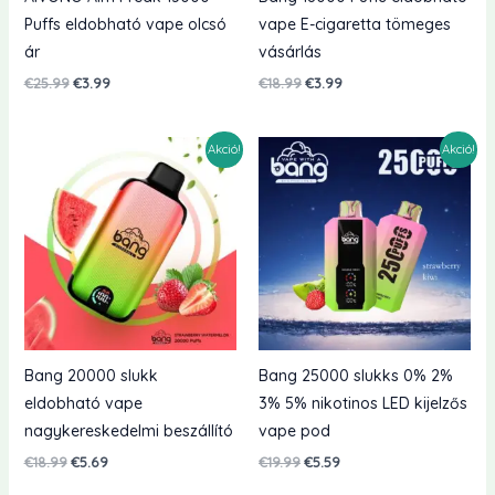
Puffs eldobható vape olcsó
vape E-cigaretta tömeges
ár
vásárlás
Eredeti
Jelenlegi
Eredeti
Jelenlegi
€
25.99
€
3.99
€
18.99
€
3.99
ár:
ár:
ár:
ár:
€25.99.
€3.99.
€18.99.
€3.99.
Akció!
Akció!
Bang 20000 slukk
Bang 25000 slukks 0% 2%
eldobható vape
3% 5% nikotinos LED kijelzős
nagykereskedelmi beszállító
vape pod
Eredeti
Jelenlegi
Eredeti
Jelenlegi
€
18.99
€
5.69
€
19.99
€
5.59
ár:
ár:
ár:
ár: