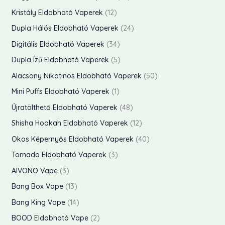
á
á
2
1
Kristály Eldobható Vaperek
12
r
r
t
2
2
Dupla Hálós Eldobható Vaperek
24
e
t
4
3
Digitális Eldobható Vaperek
34
r
e
t
4
5
Dupla Ízű Eldobható Vaperek
5
m
r
e
t
t
5
Alacsony Nikotinos Eldobható Vaperek
50
é
m
r
e
e
0
1
Mini Puffs Eldobható Vaperek
1
k
é
m
r
r
t
t
4
Újratölthető Eldobható Vaperek
48
e
k
é
m
m
e
e
8
k
1
Shisha Hookah Eldobható Vaperek
12
e
k
é
é
r
r
t
2
k
4
Okos Képernyős Eldobható Vaperek
40
e
k
k
m
m
e
t
0
3
k
Tornado Eldobható Vaperek
3
e
e
é
é
r
e
t
t
3
k
AIVONO Vape
3
k
k
k
m
r
e
e
t
1
Bang Box Vape
13
e
é
m
r
r
e
3
1
k
Bang King Vape
14
k
é
m
m
r
t
4
2
BOOD Eldobható Vape
2
e
k
é
é