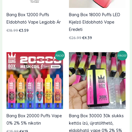
Bang Box 12000 Puffs
Bang Box 18000 Puffs LED
Eldobható Vape Legjobb Ár
Kijelző Eldobható Vape
Eredeti
Eredeti
Jelenlegi
€
18.99
€
3.59
ár:
ár:
Eredeti
Jelenlegi
€
26.99
€
4.39
€18.99.
€3.59.
ár:
ár:
€26.99.
€4.39.
Akció!
Akció!
Bang Box 20000 Puffs Vape
Bang Box 30000 30k slukks
0% 2% 5% nikotin
kettős ízű, újratölthető,
eldobható vape 0% 2% 5%
Eredeti
Jelenlegi
€
25.99
€
4.19