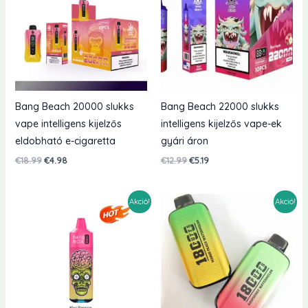
Bang Beach 20000 slukks
Bang Beach 22000 slukks
vape intelligens kijelzős
intelligens kijelzős vape-ek
eldobható e-cigaretta
gyári áron
Eredeti
Jelenlegi
Eredeti
Jelenlegi
€
18.99
€
4.98
€
12.99
€
5.19
ár:
ár:
ár:
ár:
€18.99.
€4.98.
€12.99.
€5.19.
Akció!
Akció!