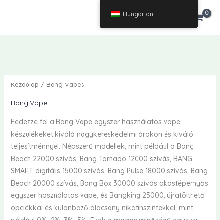
Ugrás
Hungarian
€
0.00
a
tartalomra
Kezdőlap
/ Bang Vapes
Bang Vape
Fedezze fel a Bang Vape egyszer használatos vape
készülékeket kiváló nagykereskedelmi árakon és kiváló
teljesítménnyel. Népszerű modellek, mint például a Bang
Beach 22000 szívás, Bang Tornado 12000 szívás, BANG
SMART digitális 15000 szívás, Bang Pulse 18000 szívás, Bang
Beach 20000 szívás, Bang Box 30000 szívás okostépernyős
egyszer használatos vape, és Bangking 25000, újratölthető
opciókkal és különböző alacsony nikotinszintekkel, mint