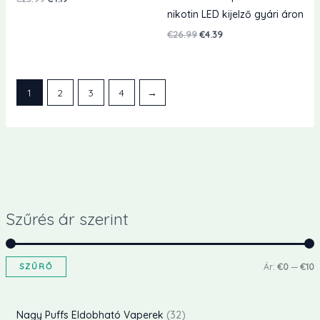
ár:
ár:
nikotin LED kijelző gyári áron
€25.99.
€4.19.
Eredeti
Jelenlegi
€
26.99
€
4.39
ár:
ár:
€26.99.
€4.39.
1
2
3
4
→
Szűrés ár szerint
SZŰRŐ
Ár:
€0
—
€10
i
a
n
x
3
Nagy Puffs Eldobható Vaperek
32