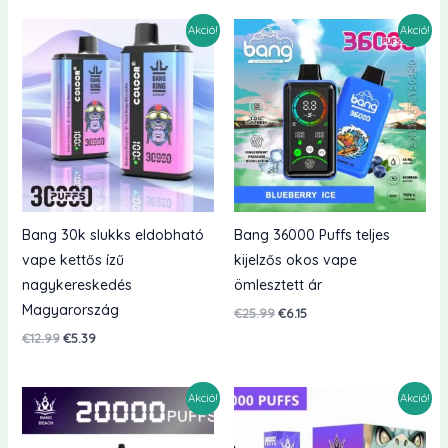
€18.99.
€5.69.
€19.99.
€5.59.
Akció!
Akció!
Bang 30k slukks eldobható
Bang 36000 Puffs teljes
vape kettős ízű
kijelzős okos vape
nagykereskedés
ömlesztett ár
Magyarország
Eredeti
Jelenlegi
€
25.99
€
6.15
ár:
ár:
Eredeti
Jelenlegi
€
12.99
€
5.39
€25.99.
€6.15.
ár:
ár:
€12.99.
€5.39.
Akció!
Akció!