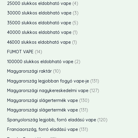
e
t
4
25000 slukkos eldobható vape
4
k
e
k
é
m
r
e
t
3
30000 slukkos eldobható vape
3
k
k
é
m
r
e
t
5
35000 slukkos eldobható vape
5
e
k
é
m
r
e
t
1
40000 slukkos eldobható vape
1
k
e
k
é
m
r
e
t
1
46000 slukkos eldobható vape
1
k
e
k
é
m
r
e
t
1
FUMOT VAPE
14
k
e
k
é
m
r
e
4
2
100000 slukkos eldobható vape
2
k
e
k
é
m
r
t
t
1
Magyarországi raktár
10
k
e
k
é
m
e
e
0
1
Magyarország legjobban fogyó vape-je
131
k
e
k
é
r
r
t
3
1
Magyarországi nagykereskedelmi vape
127
k
k
m
m
e
1
2
1
Magyarországi slágertermék vape
130
é
é
r
t
7
3
1
Magyarországi slágertermék vape
131
k
k
m
e
t
0
3
1
Spanyolország legjobb, forró eladású vape
120
e
e
é
r
e
t
1
2
k
1
Franciaország, forró eladású vape
131
k
k
m
r
e
t
0
3