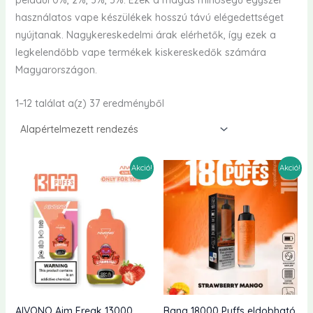
például 0%, 2%, 3%, 5%. Ezek a magas minőségű egyszer
használatos vape készülékek hosszú távú elégedettséget
nyújtanak. Nagykereskedelmi árak elérhetők, így ezek a
legkelendőbb vape termékek kiskereskedők számára
Magyarországon.
1–12 találat a(z) 37 eredményből
Akció!
Akció!
AIVONO Aim Freak 13000
Bang 18000 Puffs eldobható