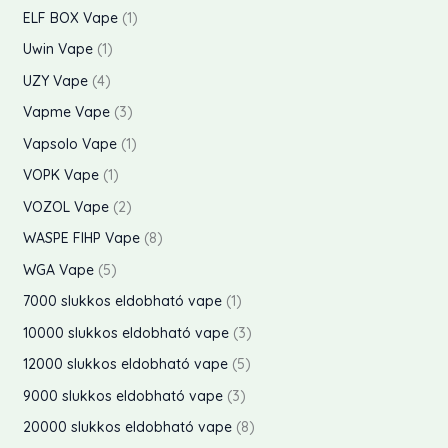
m
e
t
t
1
k
ELF BOX Vape
1
e
k
k
é
r
e
e
t
1
k
Uwin Vape
1
e
e
k
m
r
r
e
t
4
k
UZY Vape
4
k
e
é
m
m
r
e
t
3
Vapme Vape
3
k
k
é
é
m
r
e
t
1
Vapsolo Vape
1
e
k
k
é
m
r
e
t
1
k
VOPK Vape
1
e
e
k
é
m
r
e
t
2
k
VOZOL Vape
2
k
k
é
m
r
e
t
8
WASPE FIHP Vape
8
k
é
m
r
e
t
5
WGA Vape
5
e
k
é
m
r
e
t
1
7000 slukkos eldobható vape
1
k
e
k
é
m
r
e
t
3
10000 slukkos eldobható vape
3
k
k
é
m
r
e
t
5
12000 slukkos eldobható vape
5
k
é
m
r
e
t
3
9000 slukkos eldobható vape
3
e
k
é
m
r
e
t
8
20000 slukkos eldobható vape
8
k
e
k
é
m
r