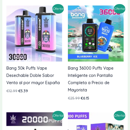
original
actual
original
actual
era:
es:
era:
es:
¡Oferta!
¡Oferta!
€18.99.
€5.69.
€19.99.
€5.59.
Bang 30k Puffs Vape
Bang 36000 Puffs Vape
Desechable Doble Sabor
Inteligente con Pantalla
Venta al por mayor España
Completa a Precio de
Mayorista
El
El
€
12.99
€
5.39
precio
precio
El
El
€
25.99
€
6.15
original
actual
precio
precio
era:
es:
original
actual
€12.99.
€5.39.
era:
es:
¡Oferta!
¡Oferta!
€25.99.
€6.15.