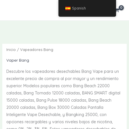
Saltar
Spanish
€
0.00
al
contenido
Inicio
/ Vapeadores Bang
Vaper Bang
Descubre los vapeadores desechables Bang Vape para un
excelente precio de compra al por mayor y un rendimiento
superior. Modelos populares como Bang Beach 22000
caladas, Bang Tornado 12000 caladas, BANG SMART digital
15000 caladas, Bang Pulse 18000 caladas, Bang Beach
20000 caladas, Bang Box 30000 Caladas Pantalla
Inteligente Vape Desechable, y Bangking 25000, con
opciones recargables y varios niveles bajos de nicotina,