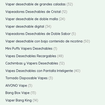
e
e
3
Vaper desechable de grandes caladas
32
c
c
2
1
Vapeadores Desechables de Cristal
12
i
i
p
2
2
Vaper desechable de doble malla
24
o
o
r
p
4
3
Vaper desechable digital
34
o
r
p
4
5
Vapeadores Desechables de Doble Sabor
5
í
á
d
o
r
p
p
5
Vaper desechable con bajo contenido de nicotina
50
n
x
u
d
o
r
r
0
1
Mini Puffs Vapers Desechables
1
i
i
c
u
d
o
o
p
p
4
Vapes Desechables Recargables
48
t
c
u
d
d
r
r
8
1
o
o
o
Cachimbas y Vapers Desechables
12
t
c
u
u
o
o
p
2
s
o
4
Vapes Desechables con Pantalla Inteligente
40
t
c
c
d
d
r
p
s
0
3
o
Tornado Disposable Vapes
3
t
t
u
u
o
r
p
p
s
3
o
AIVONO Vape
3
o
c
c
d
o
r
r
p
s
1
s
Bang Box Vape
13
t
t
u
d
o
o
r
3
1
o
Vaper Bang King
14
o
c
u
d
d
o