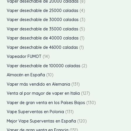
8
Vaper desechable de 20000 caladas
8
o
t
c
u
d
o
r
p
s
4
Vaper desechable de 25000 caladas
4
o
t
c
u
d
o
r
p
s
3
Vaper desechable de 30000 caladas
3
o
t
c
u
d
o
r
p
s
5
Vaper desechable de 35000 caladas
5
o
t
c
u
d
o
r
p
1
Vaper desechable de 40000 caladas
1
o
t
c
u
d
o
r
p
1
s
Vaper desechable de 46000 caladas
1
o
t
c
u
d
o
r
p
1
s
Vapeador FUMOT
14
o
t
c
u
d
o
r
4
s
2
Vaper desechable de 100000 caladas
2
o
t
c
u
d
o
p
p
1
s
Almacén en España
10
o
t
c
u
d
r
r
0
1
s
Vaper más vendido en Alemania
131
o
t
c
u
o
o
p
3
s
1
Venta al por mayor de vaper en Italia
127
o
t
c
d
d
r
1
2
s
1
Vaper de gran venta en los Países Bajos
130
o
t
u
u
o
p
7
3
1
Vape Superventas en Polonia
131
o
c
c
d
r
p
0
3
1
Mejor Vape Superventas en España
120
t
t
u
o
r
p
1
2
o
1
Vaper de gran venta en Francia
131
o