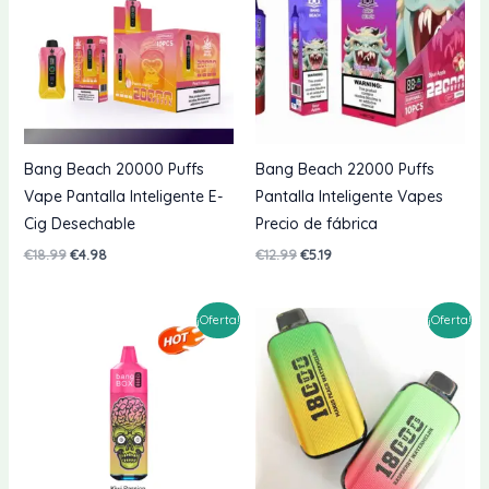
Bang Beach 20000 Puffs
Bang Beach 22000 Puffs
Vape Pantalla Inteligente E-
Pantalla Inteligente Vapes
Cig Desechable
Precio de fábrica
El
El
El
El
€
18.99
€
4.98
€
12.99
€
5.19
precio
precio
precio
precio
original
actual
original
actual
era:
es:
era:
es:
¡Oferta!
¡Oferta!
€18.99.
€4.98.
€12.99.
€5.19.