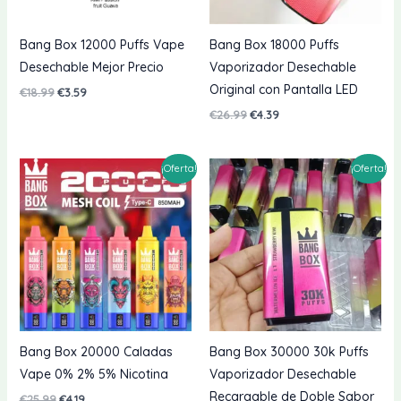
Bang Box 12000 Puffs Vape
Bang Box 18000 Puffs
Desechable Mejor Precio
Vaporizador Desechable
Original con Pantalla LED
El
El
€
18.99
€
3.59
precio
precio
El
El
€
26.99
€
4.39
original
actual
precio
precio
era:
es:
original
actual
€18.99.
€3.59.
era:
es:
¡Oferta!
¡Oferta!
€26.99.
€4.39.
Bang Box 20000 Caladas
Bang Box 30000 30k Puffs
Vape 0% 2% 5% Nicotina
Vaporizador Desechable
Recargable de Doble Sabor
El
El
€
25.99
€
4.19