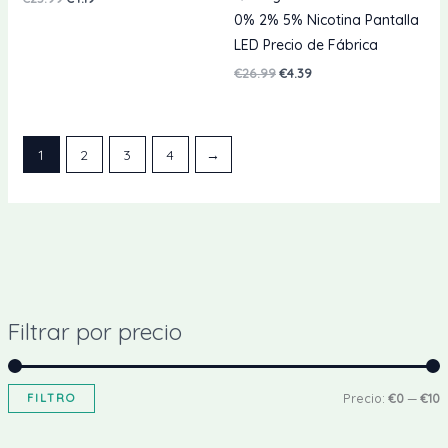
precio
precio
0% 2% 5% Nicotina Pantalla
original
actual
LED Precio de Fábrica
era:
es:
€25.99.
€4.19.
El
El
€
26.99
€
4.39
precio
precio
original
actual
era:
es:
€26.99.
€4.39.
1
2
3
4
→
Filtrar por precio
P
P
FILTRO
Precio:
€0
—
€10
r
r