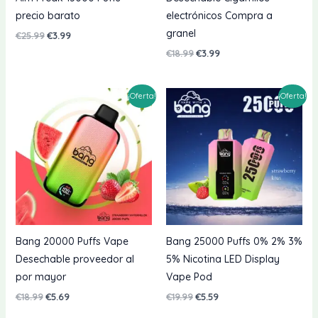
precio barato
electrónicos Compra a
granel
El
El
€
25.99
€
3.99
precio
precio
El
El
€
18.99
€
3.99
original
actual
precio
precio
era:
es:
original
actual
€25.99.
€3.99.
era:
es:
¡Oferta!
¡Oferta!
€18.99.
€3.99.
Bang 20000 Puffs Vape
Bang 25000 Puffs 0% 2% 3%
Desechable proveedor al
5% Nicotina LED Display
por mayor
Vape Pod
El
El
El
El
€
18.99
€
5.69
€
19.99
€
5.59
precio
precio
precio
precio