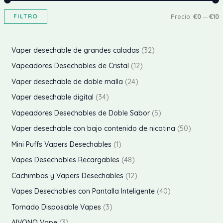
P
P
FILTRO
Precio:
€0
—
€10
r
r
e
e
3
Vaper desechable de grandes caladas
32
c
c
2
1
Vapeadores Desechables de Cristal
12
i
i
p
2
2
Vaper desechable de doble malla
24
o
o
r
p
4
3
Vaper desechable digital
34
o
r
p
4
5
Vapeadores Desechables de Doble Sabor
5
í
á
d
o
r
p
p
5
Vaper desechable con bajo contenido de nicotina
50
n
x
u
d
o
r
r
0
1
Mini Puffs Vapers Desechables
1
i
i
c
u
d
o
o
p
p
4
Vapes Desechables Recargables
48
t
c
u
d
d
r
r
8
1
o
o
o
Cachimbas y Vapers Desechables
12
t
c
u
u
o
o
p
2
s
o
4
Vapes Desechables con Pantalla Inteligente
40
t
c
c
d
d
r
p
s
0
3
o
Tornado Disposable Vapes
3
t
t
u
u
o
r
p
p
s
3
o
AIVONO Vape
3