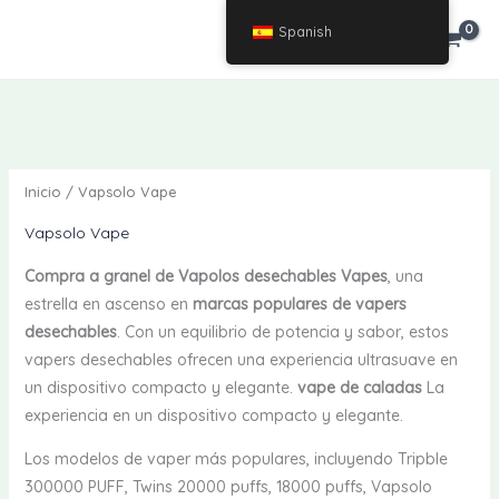
Saltar
Spanish
€
0.00
al
contenido
Inicio
/ Vapsolo Vape
Vapsolo Vape
Compra a granel de Vapolos desechables Vapes
, una
estrella en ascenso en
marcas populares de vapers
desechables
. Con un equilibrio de potencia y sabor, estos
vapers desechables ofrecen una experiencia ultrasuave en
un dispositivo compacto y elegante.
vape de caladas
La
experiencia en un dispositivo compacto y elegante.
Los modelos de vaper más populares, incluyendo Tripble
300000 PUFF, Twins 20000 puffs, 18000 puffs, Vapsolo