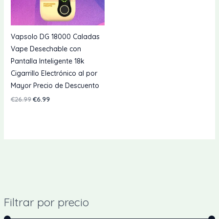
Vapsolo DG 18000 Caladas
Vape Desechable con
Pantalla Inteligente 18k
Cigarrillo Electrónico al por
Mayor Precio de Descuento
El
El
€
26.99
€
6.99
precio
precio
original
actual
era:
es:
€26.99.
€6.99.
Filtrar por precio