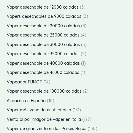
c
u
d
o
r
p
s
5
Vaper desechable de 12000 caladas
5
o
t
c
u
d
o
r
p
3
Vapers desechables de 9000 caladas
3
o
t
c
u
d
o
r
p
8
Vaper desechable de 20000 caladas
8
o
t
c
u
d
o
r
p
s
4
Vaper desechable de 25000 caladas
4
o
t
c
u
d
o
r
p
s
3
Vaper desechable de 30000 caladas
3
o
t
c
u
d
o
r
p
s
5
Vaper desechable de 35000 caladas
5
o
t
c
u
d
o
r
p
1
Vaper desechable de 40000 caladas
1
o
t
c
u
d
o
r
p
1
s
Vaper desechable de 46000 caladas
1
o
t
c
u
d
o
r
p
1
s
Vapeador FUMOT
14
o
t
c
u
d
o
r
4
s
2
Vaper desechable de 100000 caladas
2
o
t
c
u
d
o
p
p
1
s
Almacén en España
10
o
t
c
u
d
r
r
0
1
s
Vaper más vendido en Alemania
131
o
t
c
u
o
o
p
3
s
1
Venta al por mayor de vaper en Italia
127
o
t
c
d
d
r
1
2
s
1
Vaper de gran venta en los Países Bajos
130
o
t
u
u