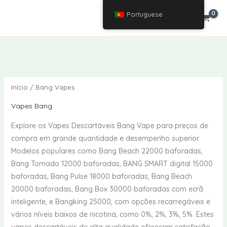
Ir
Portuguese
€
0.00
para
o
conteúdo
Início
/ Bang Vapes
Vapes Bang
Explore os Vapes Descartáveis Bang Vape para preços de
compra em grande quantidade e desempenho superior.
Modelos populares como Bang Beach 22000 baforadas,
Bang Tornado 12000 baforadas, BANG SMART digital 15000
baforadas, Bang Pulse 18000 baforadas, Bang Beach
20000 baforadas, Bang Box 30000 baforadas com ecrã
inteligente, e Bangking 25000, com opções recarregáveis e
vários níveis baixos de nicotina, como 0%, 2%, 3%, 5%. Estes