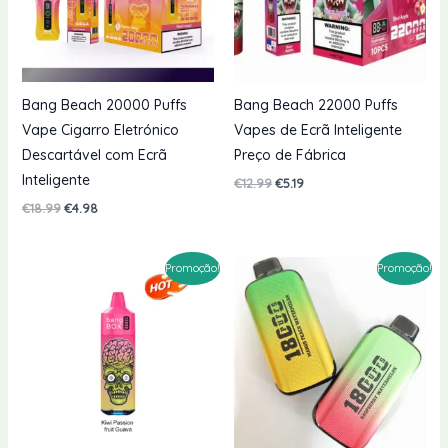
Bang Beach 20000 Puffs
Bang Beach 22000 Puffs
Vape Cigarro Eletrónico
Vapes de Ecrã Inteligente
Descartável com Ecrã
Preço de Fábrica
Inteligente
O
O
€
12.99
€
5.19
preço
preço
O
O
€
18.99
€
4.98
original
atual
preço
preço
era:
é:
original
atual
€12.99.
€5.19.
era:
é:
Promoção!
Promoção!
€18.99.
€4.98.