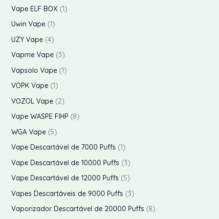
d
r
p
p
1
s
Vape ELF BOX
1
o
t
t
u
o
r
r
p
1
s
Uwin Vape
1
o
o
t
d
o
o
r
p
4
s
UZY Vape
4
s
o
u
d
d
o
r
p
3
Vapme Vape
3
s
t
u
u
d
o
r
p
1
Vapsolo Vape
1
o
t
t
u
d
o
r
p
1
s
VOPK Vape
1
o
o
t
u
d
o
r
p
2
s
VOZOL Vape
2
s
o
t
u
d
o
r
p
8
Vape WASPE FIHP
8
o
t
u
d
o
r
p
5
WGA Vape
5
o
t
u
d
o
r
p
1
Vape Descartável de 7000 Puffs
1
s
o
t
u
d
o
r
p
3
Vape Descartável de 10000 Puffs
3
s
o
t
u
d
o
r
p
5
Vape Descartável de 12000 Puffs
5
o
t
u
d
o
r
p
3
Vapes Descartáveis de 9000 Puffs
3
o
t
u
d
o
r
p
8
Vaporizador Descartável de 20000 Puffs
8
s
o
t
u
d
o