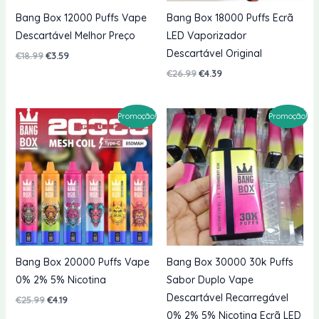
Bang Box 12000 Puffs Vape
Bang Box 18000 Puffs Ecrã
Descartável Melhor Preço
LED Vaporizador
Descartável Original
O
O
€
18.99
€
3.59
preço
preço
O
O
€
26.99
€
4.39
original
atual
preço
preço
era:
é:
original
atual
€18.99.
€3.59.
era:
é:
Promoção!
Promoção!
€26.99.
€4.39.
Bang Box 20000 Puffs Vape
Bang Box 30000 30k Puffs
0% 2% 5% Nicotina
Sabor Duplo Vape
Descartável Recarregável
O
O
€
25.99
€
4.19
preço
preço
0% 2% 5% Nicotina Ecrã LED