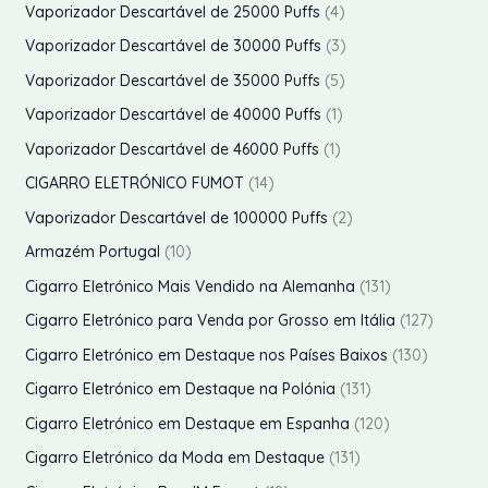
r
p
4
Vaporizador Descartável de 25000 Puffs
4
s
o
t
u
d
o
r
p
3
Vaporizador Descartável de 30000 Puffs
3
s
o
t
u
d
o
r
p
5
Vaporizador Descartável de 35000 Puffs
5
o
t
u
d
o
r
p
1
Vaporizador Descartável de 40000 Puffs
1
s
o
t
u
d
o
r
p
1
Vaporizador Descartável de 46000 Puffs
1
s
o
t
u
d
o
r
p
1
CIGARRO ELETRÓNICO FUMOT
14
s
o
t
u
d
o
r
4
2
Vaporizador Descartável de 100000 Puffs
2
s
o
t
u
d
o
p
p
1
Armazém Portugal
10
s
o
t
u
d
r
r
0
1
Cigarro Eletrónico Mais Vendido na Alemanha
131
s
o
t
u
o
o
p
3
1
Cigarro Eletrónico para Venda por Grosso em Itália
127
s
o
t
d
d
r
1
2
1
Cigarro Eletrónico em Destaque nos Países Baixos
130
o
u
u
o
p
7
3
1
Cigarro Eletrónico em Destaque na Polónia
131
t
t
d
r
p
0
3
1
Cigarro Eletrónico em Destaque em Espanha
120
o
o
u
o
r
p
1
2
s
1
Cigarro Eletrónico da Moda em Destaque
131
s
t
d
o
r
p
0
3