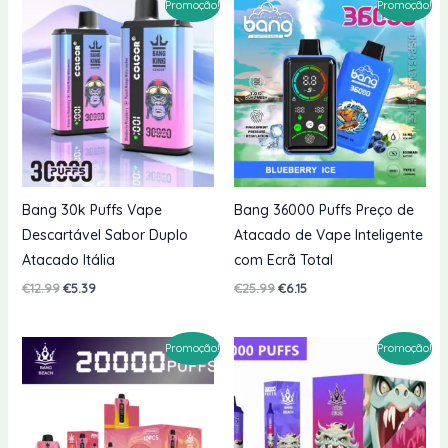
Promoção!
Promoção!
€18.99.
€5.69.
€19.99.
€5.59.
Bang 30k Puffs Vape
Bang 36000 Puffs Preço de
Descartável Sabor Duplo
Atacado de Vape Inteligente
Atacado Itália
com Ecrã Total
O
O
O
O
€
12.99
€
5.39
€
25.99
€
6.15
preço
preço
preço
preço
original
atual
original
atual
era:
é:
era:
é:
Promoção!
Promoção!
€12.99.
€5.39.
€25.99.
€6.15.