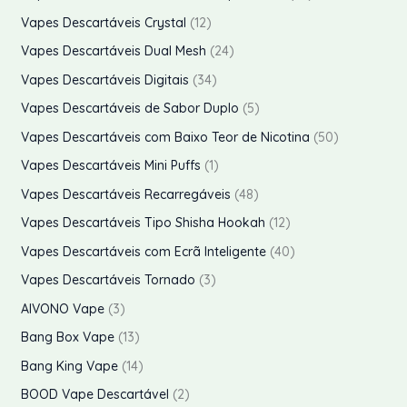
ç
ç
2
1
Vapes Descartáveis Crystal
12
o
o
p
2
2
Vapes Descartáveis Dual Mesh
24
r
p
4
3
Vapes Descartáveis Digitais
34
í
á
o
r
p
4
5
Vapes Descartáveis de Sabor Duplo
5
n
x
d
o
r
p
p
5
Vapes Descartáveis com Baixo Teor de Nicotina
50
i
i
u
d
o
r
r
0
1
Vapes Descartáveis Mini Puffs
1
t
u
d
o
o
p
p
4
Vapes Descartáveis Recarregáveis
48
o
o
o
t
u
d
d
r
r
8
1
s
Vapes Descartáveis Tipo Shisha Hookah
12
o
t
u
u
o
o
p
2
s
4
Vapes Descartáveis com Ecrã Inteligente
40
o
t
t
d
d
r
p
0
3
s
Vapes Descartáveis Tornado
3
o
o
u
u
o
r
p
p
3
s
AIVONO Vape
3
s
t
t
d
o
r
r
p
1
Bang Box Vape
13
o
o
u
d
o
o
r
3
1
s
Bang King Vape
14
t
u
d
d
o
p
4
2
BOOD Vape Descartável
2
o
t
u
u