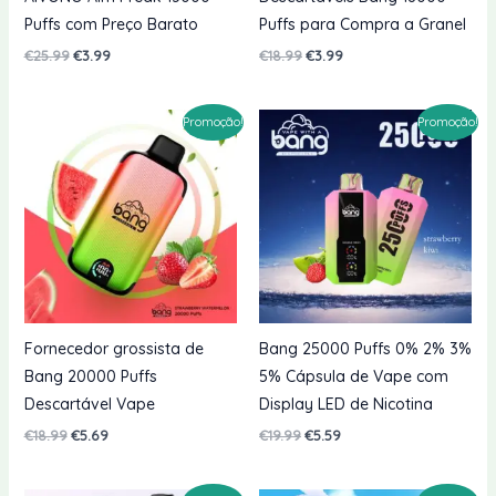
Puffs com Preço Barato
Puffs para Compra a Granel
O
O
O
O
€
25.99
€
3.99
€
18.99
€
3.99
preço
preço
preço
preço
original
atual
original
atual
era:
é:
era:
é:
Promoção!
Promoção!
€25.99.
€3.99.
€18.99.
€3.99.
Fornecedor grossista de
Bang 25000 Puffs 0% 2% 3%
Bang 20000 Puffs
5% Cápsula de Vape com
Descartável Vape
Display LED de Nicotina
O
O
O
O
€
18.99
€
5.69
€
19.99
€
5.59
preço
preço
preço
preço
original
atual
original
atual
era:
é:
era:
é: