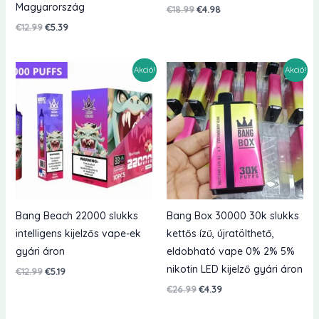
Magyarország
Eredeti
Jelenlegi
€
18.99
€
4.98
ár:
ár:
Eredeti
Jelenlegi
€
12.99
€
5.39
€18.99.
€4.98.
ár:
ár:
€12.99.
€5.39.
Akció!
Akció!
Bang Beach 22000 slukks
Bang Box 30000 30k slukks
intelligens kijelzős vape-ek
kettős ízű, újratölthető,
gyári áron
eldobható vape 0% 2% 5%
nikotin LED kijelző gyári áron
Eredeti
Jelenlegi
€
12.99
€
5.19
ár:
ár:
Eredeti
Jelenlegi
€
26.99
€
4.39
€12.99.
€5.19.
ár:
ár:
€26.99.
€4.39.