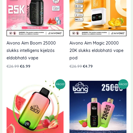
Aivono Aim Boom 25000
Aivono Aim Magic 20000
slukks intelligens kijelzős
20K slukks eldobható vape
eldobható vape
pod
Eredeti
Jelenlegi
Eredeti
Jelenlegi
€
26.99
€
6.99
€
26.99
€
4.79
ár:
ár:
ár:
ár:
€26.99.
€6.99.
€26.99.
€4.79.
Akció!
Akció!