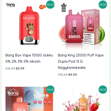
Akció!
Akció!
Bang Box Vape 15000 slukks
Bang King 25000 Puff Vape
0% 2% 3% 5% nikotin
Dupla Pod 12 Íz
Nagykereskedés
Eredeti
Jelenlegi
€
18.99
€
3.99
ár:
ár:
Eredeti
Jelenlegi
€
18.99
€
4.09
€18.99.
€3.99.
ár:
ár:
€18.99.
€4.09.
Akció!
Akció!