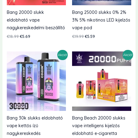
Bang 20000 slukk
Bang 25000 slukks 0% 2%
eldobható vape
3% 5% nikotinos LED kijelzős
nagykereskedelmi beszállító
vape pod
Eredeti
Jelenlegi
Eredeti
Jelenlegi
€
18.99
€
5.69
€
19.99
€
5.59
ár:
ár:
ár:
ár:
€18.99.
€5.69.
€19.99.
€5.59.
Akció!
Akció!
Bang 30k slukks eldobható
Bang Beach 20000 slukks
vape kettős ízű
vape intelligens kijelzős
nagykereskedés
eldobható e-cigaretta