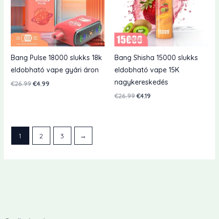
Bang Pulse 18000 slukks 18k
Bang Shisha 15000 slukks
eldobható vape gyári áron
eldobható vape 15K
nagykereskedés
Eredeti
Jelenlegi
€
26.99
€
4.99
ár:
ár:
Eredeti
Jelenlegi
€
26.99
€
4.19
€26.99.
€4.99.
ár:
ár:
€26.99.
€4.19.
1
2
3
→