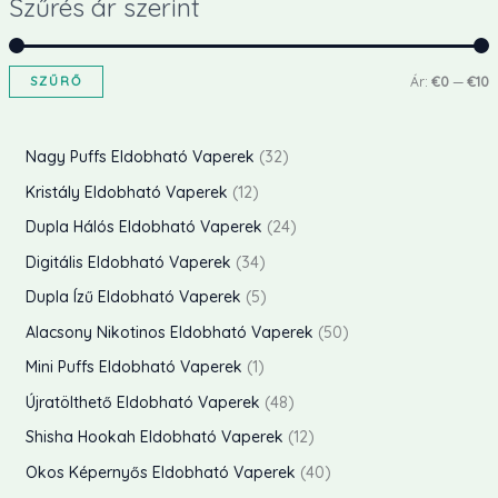
Szűrés ár szerint
SZŰRŐ
Ár:
€0
—
€10
i
a
n
x
3
Nagy Puffs Eldobható Vaperek
32
á
á
2
1
Kristály Eldobható Vaperek
12
r
r
t
2
2
Dupla Hálós Eldobható Vaperek
24
e
t
4
3
Digitális Eldobható Vaperek
34
r
e
t
4
5
Dupla Ízű Eldobható Vaperek
5
m
r
e
t
t
5
Alacsony Nikotinos Eldobható Vaperek
50
é
m
r
e
e
0
1
Mini Puffs Eldobható Vaperek
1
k
é
m
r
r
t
t
4
Újratölthető Eldobható Vaperek
48
e
k
é
m
m
e
e
8
k
1
Shisha Hookah Eldobható Vaperek
12
e
k
é
é
r
r
t
2
k
4
Okos Képernyős Eldobható Vaperek
40
e
k
k
m
m
e