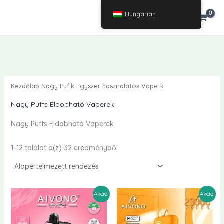
Ugrás
Hungarian
€
0.00
a
tartalomra
Kezdőlap
Nagy Pufik Egyszer használatos Vape-k
Nagy Puffs Eldobható Vaperek
Nagy Puffs Eldobható Vaperek
1–12 találat a(z) 32 eredményből
Akció!
Akció!