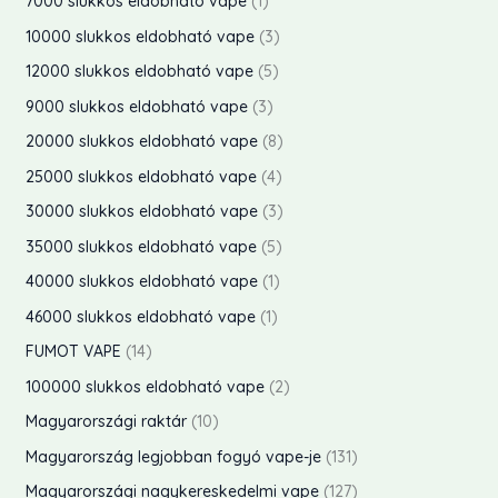
1
7000 slukkos eldobható vape
1
k
e
k
é
m
r
e
t
3
10000 slukkos eldobható vape
3
k
k
é
m
r
e
t
5
12000 slukkos eldobható vape
5
k
é
m
r
e
t
3
9000 slukkos eldobható vape
3
e
k
é
m
r
e
t
8
20000 slukkos eldobható vape
8
k
e
k
é
m
r
e
t
4
25000 slukkos eldobható vape
4
k
e
k
é
m
r
e
t
3
30000 slukkos eldobható vape
3
k
k
é
m
r
e
t
5
35000 slukkos eldobható vape
5
e
k
é
m
r
e
t
1
40000 slukkos eldobható vape
1
k
e
k
é
m
r
e
t
1
46000 slukkos eldobható vape
1
k
e
k
é
m
r
e
t
1
FUMOT VAPE
14
k
e
k
é
m
r
e
4
2
100000 slukkos eldobható vape
2
k
e
k
é
m
r
t
t
1
Magyarországi raktár
10
k
e
k
é
m
e
e
0
1
Magyarország legjobban fogyó vape-je
131
k
e
k
é
r
r
t
3
1
Magyarországi nagykereskedelmi vape
127
k