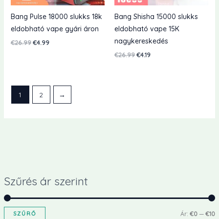
Bang Pulse 18000 slukks 18k
Bang Shisha 15000 slukks
eldobható vape gyári áron
eldobható vape 15K
nagykereskedés
Eredeti
Jelenlegi
€
26.99
€
4.99
ár:
ár:
Eredeti
Jelenlegi
€
26.99
€
4.19
€26.99.
€4.99.
ár:
ár:
€26.99.
€4.19.
1
2
→
Szűrés ár szerint
SZŰRŐ
Ár:
€0
—
€10