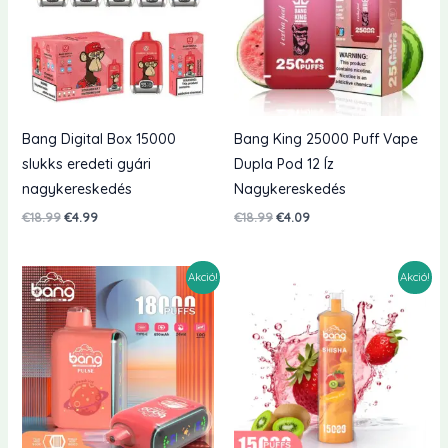
Bang Digital Box 15000
Bang King 25000 Puff Vape
slukks eredeti gyári
Dupla Pod 12 Íz
nagykereskedés
Nagykereskedés
Eredeti
Jelenlegi
Eredeti
Jelenlegi
€
18.99
€
4.99
€
18.99
€
4.09
ár:
ár:
ár:
ár:
€18.99.
€4.99.
€18.99.
€4.09.
Akció!
Akció!