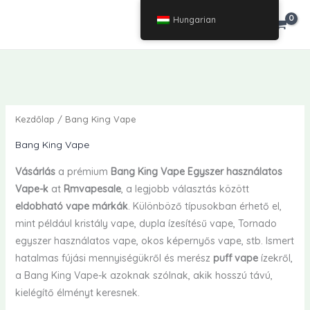
Ugrás
Hungarian
€
0.00
a
tartalomra
Kezdőlap
/ Bang King Vape
Bang King Vape
Vásárlás
a prémium
Bang King Vape Egyszer használatos
Vape-k
at
Rmvapesale
, a legjobb választás között
eldobható vape márkák
. Különböző típusokban érhető el,
mint például kristály vape, dupla ízesítésű vape, Tornado
egyszer használatos vape, okos képernyős vape, stb. Ismert
hatalmas fújási mennyiségükről és merész
puff vape
ízekről,
a Bang King Vape-k azoknak szólnak, akik hosszú távú,
kielégítő élményt keresnek.