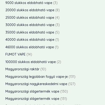
r
e
t
3
9000 slukkos eldobható vape
3
e
k
é
m
r
e
t
8
20000 slukkos eldobható vape
8
k
e
k
é
m
r
e
t
4
25000 slukkos eldobható vape
4
k
e
k
é
m
r
e
t
3
30000 slukkos eldobható vape
3
k
k
é
m
r
e
t
5
35000 slukkos eldobható vape
5
e
k
é
m
r
e
t
1
40000 slukkos eldobható vape
1
k
e
k
é
m
r
e
t
1
46000 slukkos eldobható vape
1
k
e
k
é
m
r
e
t
1
FUMOT VAPE
14
k
e
k
é
m
r
e
4
2
100000 slukkos eldobható vape
2
k
e
k
é
m
r
t
t
1
Magyarországi raktár
10
k
e
k
é
m
e
e
0
1
Magyarország legjobban fogyó vape-je
131
k
e
k
é
r
r
t
3
1
Magyarországi nagykereskedelmi vape
127
k
k
m
m
e
1
2
1
Magyarországi slágertermék vape
130
é
é
r
t
7
3
1
Magyarországi slágertermék vape
131
k
k
m
e
t
0