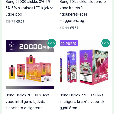
Bang 25000 slukks 0% 2%
Bang 30k slukks eldobható
3% 5% nikotinos LED kijelzős
vape kettős ízű
vape pod
nagykereskedés
Magyarország
Eredeti
Jelenlegi
€
19.99
€
5.59
ár:
ár:
Eredeti
Jelenlegi
€
12.99
€
5.39
€19.99.
€5.59.
ár:
ár:
€12.99.
€5.39.
Akció!
Akció!
Bang Beach 20000 slukks
Bang Beach 22000 slukks
vape intelligens kijelzős
intelligens kijelzős vape-ek
eldobható e-cigaretta
gyári áron