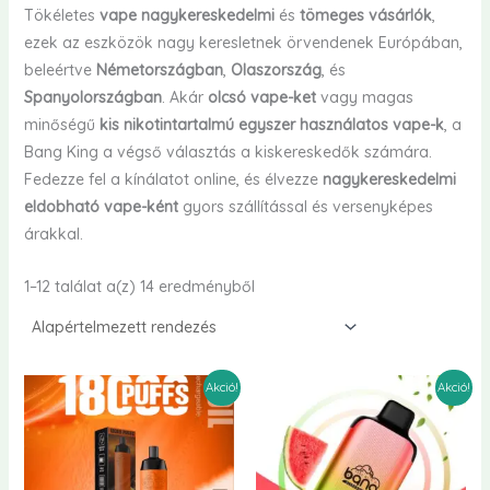
Tökéletes
vape nagykereskedelmi
és
tömeges vásárlók
,
ezek az eszközök nagy keresletnek örvendenek Európában,
beleértve
Németországban
,
Olaszország
, és
Spanyolországban
. Akár
olcsó vape-ket
vagy magas
minőségű
kis nikotintartalmú egyszer használatos vape-k
, a
Bang King a végső választás a kiskereskedők számára.
Fedezze fel a kínálatot online, és élvezze
nagykereskedelmi
eldobható vape-ként
gyors szállítással és versenyképes
árakkal.
1–12 találat a(z) 14 eredményből
Akció!
Akció!