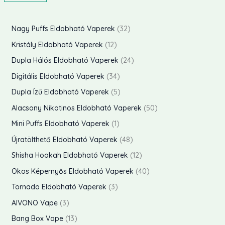
i
a
n
x
3
Nagy Puffs Eldobható Vaperek
32
á
á
2
1
Kristály Eldobható Vaperek
12
r
r
t
2
2
Dupla Hálós Eldobható Vaperek
24
e
t
4
3
Digitális Eldobható Vaperek
34
r
e
t
4
5
Dupla Ízű Eldobható Vaperek
5
m
r
e
t
t
5
Alacsony Nikotinos Eldobható Vaperek
50
é
m
r
e
e
0
1
Mini Puffs Eldobható Vaperek
1
k
é
m
r
r
t
t
4
Újratölthető Eldobható Vaperek
48
e
k
é
m
m
e
e
8
k
1
Shisha Hookah Eldobható Vaperek
12
e
k
é
é
r
r
t
2
k
4
Okos Képernyős Eldobható Vaperek
40
e
k
k
m
m
e
t
0
3
k
Tornado Eldobható Vaperek
3
e
e
é
é
r
e
t
t
3
k
AIVONO Vape
3
k
k
k
m
r
e
e
t
1
Bang Box Vape
13
e
é