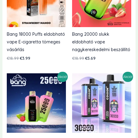
Bang 18000 Puffs eldobható
Bang 20000 slukk
vape E-cigaretta tömeges
eldobható vape
vásárlás
nagykereskedelmi beszállító
Eredeti
Jelenlegi
Eredeti
Jelenlegi
€
18.99
€
3.99
€
18.99
€
5.69
ár:
ár:
ár:
ár:
€18.99.
€3.99.
€18.99.
€5.69.
Akció!
Akció!