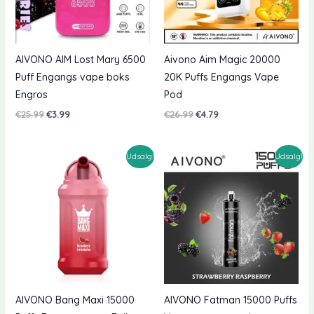
AIVONO AIM Lost Mary 6500
Aivono Aim Magic 20000
Puff Engangs vape boks
20K Puffs Engangs Vape
Engros
Pod
Oprindelig
Nuværende
Oprindelig
Nuværende
€
25.99
€
3.99
€
26.99
€
4.79
pris
pris
pris
pris
var:
er:
var:
er:
€25.99.
€3.99.
€26.99.
€4.79.
Udsalg!
Udsalg!
AIVONO Bang Maxi 15000
AIVONO Fatman 15000 Puffs