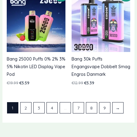
Bang 25000 Puffs 0% 2% 3%
Bang 30k Puffs
5% Nikotin LED Display Vape
Engangsvape Dobbelt Smag
Pod
Engros Danmark
Oprindelig
Nuværende
Oprindelig
Nuværende
€
19.99
€
5.59
€
12.99
€
5.39
pris
pris
pris
pris
var:
er:
var:
er:
€19.99.
€5.59.
€12.99.
€5.39.
1
2
3
4
…
7
8
9
→