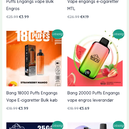
Puffs Engangs vape Bulk
Vape engangs e-cigaretter
Engros
MTL
Oprindelig
Nuværende
Oprindelig
Nuværende
€
25.99
€
3.99
€
26.99
€
4.19
pris
pris
pris
pris
var:
er:
var:
er:
€25.99.
€3.99.
€26.99.
€4.19.
Udsalg!
Udsalg!
Bang 18000 Puffs Engangs
Bang 20000 Puffs Engangs
Vape E-cigaretter Bulk køb
vape engros leverandør
Oprindelig
Nuværende
Oprindelig
Nuværende
€
18.99
€
3.99
€
18.99
€
5.69
pris
pris
pris
pris
var:
er:
var:
er:
€18.99.
€3.99.
€18.99.
€5.69.
Udsalg!
Udsalg!