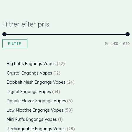
Filtrer efter pris
FILTER
Pris:
€0
—
€20
i
a
n
x
p
Big Puffs Engangs Vapes
32
p
p
r
p
Crystal Engangs Vapes
12
r
r
o
r
p
Dobbelt Mesh Engangs Vapes
24
i
i
d
o
r
p
Digital Engangs Vapes
34
s
s
u
d
o
r
p
Double Flavor Engangs Vapes
5
k
u
d
o
r
p
Low Nicotine Engangs Vapes
50
t
k
u
d
o
r
p
Mini Puffs Engangs Vapes
1
e
t
k
u
d
o
r
p
Rechargeable Engangs Vapes
48
r
e
t