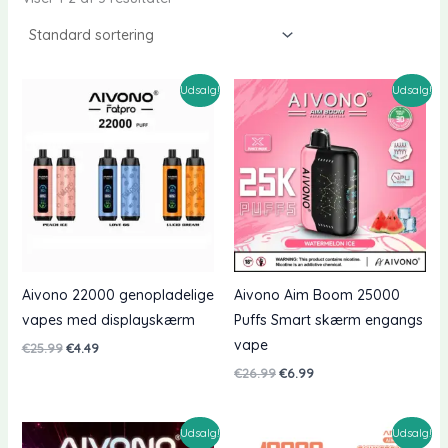
Udsalg!
Udsalg!
Aivono 22000 genopladelige
Aivono Aim Boom 25000
vapes med displayskærm
Puffs Smart skærm engangs
vape
Oprindelig
Nuværende
€
25.99
€
4.49
pris
pris
Oprindelig
Nuværende
€
26.99
€
6.99
var:
er:
pris
pris
€25.99.
€4.49.
var:
er:
€26.99.
€6.99.
Udsalg!
Udsalg!