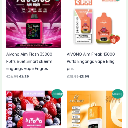
Aivono Aim Flash 35000
AIVONO Aim Freak 13000
Puffs Buet Smart skærm
Puffs Engangs vape Billig
engangs vape Engros
pris
Oprindelig
Nuværende
Oprindelig
Nuværende
€
26.99
€
6.39
€
25.99
€
3.99
pris
pris
pris
pris
var:
er:
var:
er:
€26.99.
€6.39.
€25.99.
€3.99.
Udsalg!
Udsalg!