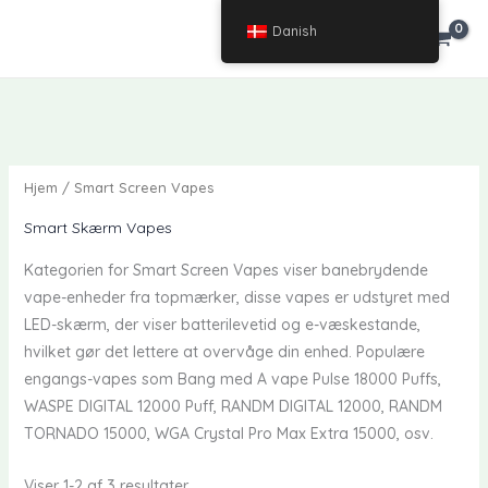
Spring
Danish
€
0.00
til
indhold
Hjem
/ Smart Screen Vapes
Smart Skærm Vapes
Kategorien for Smart Screen Vapes viser banebrydende
vape-enheder fra topmærker, disse vapes er udstyret med
LED-skærm, der viser batterilevetid og e-væskestande,
hvilket gør det lettere at overvåge din enhed. Populære
engangs-vapes som Bang med A vape Pulse 18000 Puffs,
WASPE DIGITAL 12000 Puff, RANDM DIGITAL 12000, RANDM
TORNADO 15000, WGA Crystal Pro Max Extra 15000, osv.
Viser 1-2 af 3 resultater