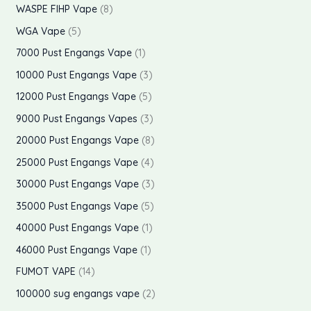
d
o
r
p
WASPE FIHP Vape
8
t
k
u
d
o
r
p
WGA Vape
5
e
t
k
u
d
o
r
p
7000 Pust Engangs Vape
1
r
e
t
k
u
d
o
r
p
10000 Pust Engangs Vape
3
r
t
k
u
d
o
r
p
12000 Pust Engangs Vape
5
t
k
u
d
o
r
p
9000 Pust Engangs Vapes
3
e
t
k
u
d
o
r
p
20000 Pust Engangs Vape
8
r
e
t
k
u
d
o
r
p
25000 Pust Engangs Vape
4
r
e
t
k
u
d
o
r
p
30000 Pust Engangs Vape
3
r
t
k
u
d
o
r
p
35000 Pust Engangs Vape
5
e
t
k
u
d
o
r
p
40000 Pust Engangs Vape
1
r
e
t
k
u
d
o
r
p
46000 Pust Engangs Vape
1
r
e
t
k
u
d
o
r
p
FUMOT VAPE
14
r
e
t
k
u
d
o
r
p
100000 sug engangs vape
2
r
e
t
k
u
d
o