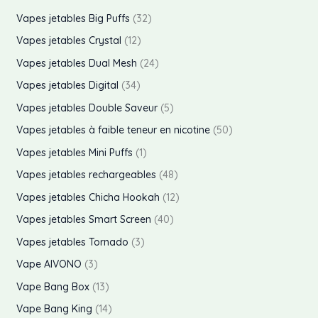
i
i
p
Vapes jetables Big Puffs
32
x
x
r
p
Vapes jetables Crystal
12
o
r
p
Vapes jetables Dual Mesh
24
i
a
d
o
r
p
Vapes jetables Digital
34
n
x
u
d
o
r
p
Vapes jetables Double Saveur
5
i
i
i
u
d
o
r
p
Vapes jetables à faible teneur en nicotine
50
t
i
u
d
o
r
p
Vapes jetables Mini Puffs
1
u
u
s
t
i
u
d
o
r
p
Vapes jetables rechargeables
48
3
s
t
i
u
d
o
r
2
p
Vapes jetables Chicha Hookah
12
1
s
t
i
u
d
o
r
2
p
Vapes jetables Smart Screen
40
2
s
t
i
u
d
o
r
p
4
Vapes jetables Tornado
3
3
s
t
i
u
d
o
r
p
4
Vape AIVONO
3
5
s
t
i
u
d
o
r
p
Vape Bang Box
13
5
1
t
i
u
d
o
r
p
0
Vape Bang King
14
s
t