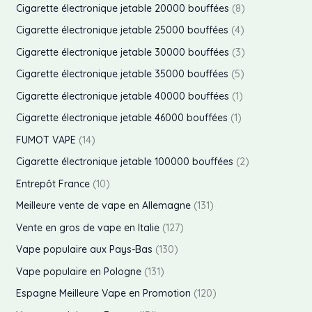
d
o
r
p
Cigarette électronique jetable 20000 bouffées
8
2
s
t
i
u
d
o
r
p
Cigarette électronique jetable 25000 bouffées
4
8
s
t
i
u
d
o
r
p
Cigarette électronique jetable 30000 bouffées
3
5
1
t
i
u
d
o
r
p
Cigarette électronique jetable 35000 bouffées
5
s
t
i
u
d
o
r
p
Cigarette électronique jetable 40000 bouffées
1
3
s
t
i
u
d
o
r
p
Cigarette électronique jetable 46000 bouffées
1
5
s
t
i
u
d
o
r
p
FUMOT VAPE
14
3
s
t
i
u
d
o
r
p
Cigarette électronique jetable 100000 bouffées
2
8
s
t
i
u
d
o
r
p
Entrepôt France
10
4
s
t
i
u
d
o
r
p
Meilleure vente de vape en Allemagne
131
3
s
t
i
u
d
o
r
p
Vente en gros de vape en Italie
127
5
1
t
i
u
d
o
r
p
Vape populaire aux Pays-Bas
130
1
t
i
u
d
o
r
p
Vape populaire en Pologne
131
s
t
i
u
d
o
r
p
Espagne Meilleure Vape en Promotion
120
1
s
t
i
u
d
o