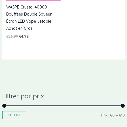
WASPE Crystal 40000
Bouffées Double Saveur
Écran LED Vape Jetable
Achat en Gros
Le
Le
€
26.99
€
4.99
prix
prix
d'origine
actuel
était
est
:
:
€26.99.
€4.99.
Filtrer par prix
P
P
FILTRE
Prix :
€0
—
€10
r
r