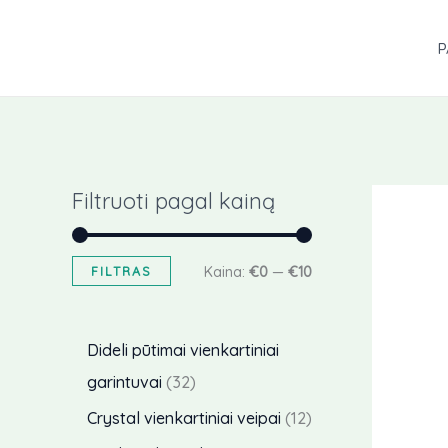
Pereiti
prie
P
turinio
Filtruoti pagal kainą
M
D
FILTRAS
Kaina:
€0
—
€10
a
i
ž
d
Dideli pūtimai vienkartiniai
i
ž
3
garintuvai
32
a
i
2
1
Crystal vienkartiniai veipai
12
u
a
p