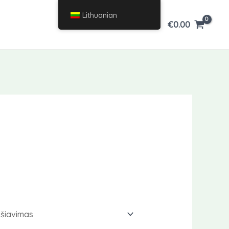
Lithuanian
€
0.00