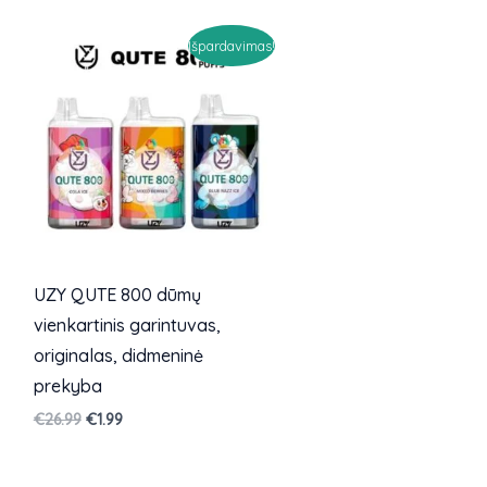
Išpardavimas!
UZY QUTE 800 dūmų
vienkartinis garintuvas,
originalas, didmeninė
prekyba
Originali
Dabartinė
€
26.99
€
1.99
kaina
kaina
buvo:
yra:
€26.99.
€1.99.