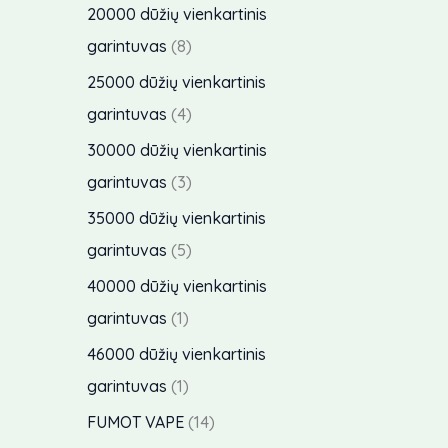
u
o
p
20000 dūžių vienkartinis
a
k
d
r
8
garintuvas
8
s
t
u
o
p
25000 dūžių vienkartinis
a
k
d
r
4
garintuvas
4
i
t
u
o
p
30000 dūžių vienkartinis
a
k
d
r
3
garintuvas
3
i
t
u
o
p
35000 dūžių vienkartinis
a
k
d
r
5
garintuvas
5
i
t
u
o
p
40000 dūžių vienkartinis
a
k
d
r
1
garintuvas
1
i
t
u
o
p
46000 dūžių vienkartinis
a
k
d
r
1
garintuvas
1
i
t
u
o
p
1
FUMOT VAPE
14
a
k
d