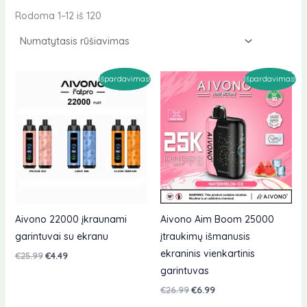
Rodoma 1–12 iš 120
Išpardavimas!
Išpardavimas!
Aivono 22000 įkraunami
Aivono Aim Boom 25000
garintuvai su ekranu
įtraukimų išmanusis
ekraninis vienkartinis
Originali
Dabartinė
€
25.99
€
4.49
kaina
kaina
garintuvas
buvo:
yra:
€25.99.
€4.49.
Originali
Dabartinė
€
26.99
€
6.99
kaina
kaina