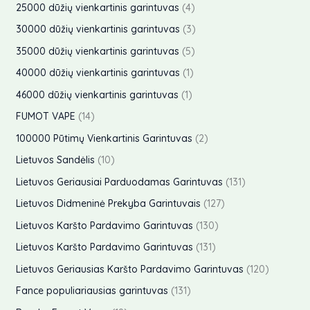
r
p
i
4
25000 dūžių vienkartinis garintuvas
4
a
t
k
u
d
o
r
p
i
3
30000 dūžių vienkartinis garintuvas
3
a
t
k
u
d
o
r
p
i
5
35000 dūžių vienkartinis garintuvas
5
a
t
k
u
d
o
r
p
s
1
40000 dūžių vienkartinis garintuvas
1
a
t
k
u
d
o
r
p
1
i
46000 dūžių vienkartinis garintuvas
1
a
t
k
u
d
o
r
p
1
i
FUMOT VAPE
14
a
t
k
u
d
o
r
4
i
2
100000 Pūtimų Vienkartinis Garintuvas
2
a
t
k
u
d
o
p
p
1
i
Lietuvos Sandėlis
10
a
t
k
u
d
r
r
0
i
1
Lietuvos Geriausiai Parduodamas Garintuvas
131
a
t
k
u
o
o
p
3
i
1
Lietuvos Didmeninė Prekyba Garintuvais
127
a
t
k
d
d
r
1
2
i
1
Lietuvos Karšto Pardavimo Garintuvas
130
a
t
u
u
o
p
7
3
s
1
Lietuvos Karšto Pardavimo Garintuvas
131
a
k
k
d
r
p
0
3
s
1
Lietuvos Geriausias Karšto Pardavimo Garintuvas
120
t
t
u
o
r
p
1
2
a
1
Fance populiariausias garintuvas
131
a
k
d
o
r
p
0
i
3