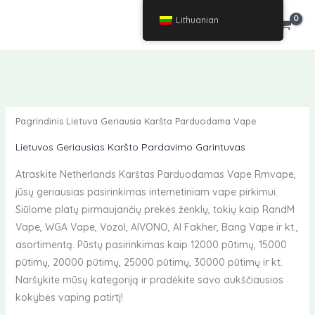
Pereiti
Lithuanian
€
0.00
prie
turinio
Pagrindinis
Lietuva Geriausia Karšta Parduodama Vape
Lietuvos Geriausias Karšto Pardavimo Garintuvas
Atraskite Netherlands Karštas Parduodamas Vape Rmvape,
jūsų geriausias pasirinkimas internetiniam vape pirkimui.
Siūlome platų pirmaujančių prekės ženklų, tokių kaip RandM
Vape, WGA Vape, Vozol, AIVONO, Al Fakher, Bang Vape ir kt.,
asortimentą. Pūstų pasirinkimas kaip 12000 pūtimų, 15000
pūtimų, 20000 pūtimų, 25000 pūtimų, 30000 pūtimų ir kt.
Naršykite mūsų kategoriją ir pradėkite savo aukščiausios
kokybės vaping patirtį!