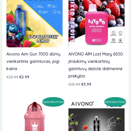
Aivono Aim Gun 7000 dūmų
AIVONO AIM Lost Mary 6500
vienkartinis garintuvas, pigi
įtraukimų vienkartinių
kaina
garintuvų dėžutė didmeninė
prekyba
Originali
Dabartinė
€
25.99
€
2.99
kaina
kaina
Originali
Dabartinė
€
25.99
€
3.99
buvo:
yra:
kaina
kaina
€25.99.
€2.99.
buvo:
yra:
€25.99.
€3.99.
Išpardavimas!
Išpardavimas!