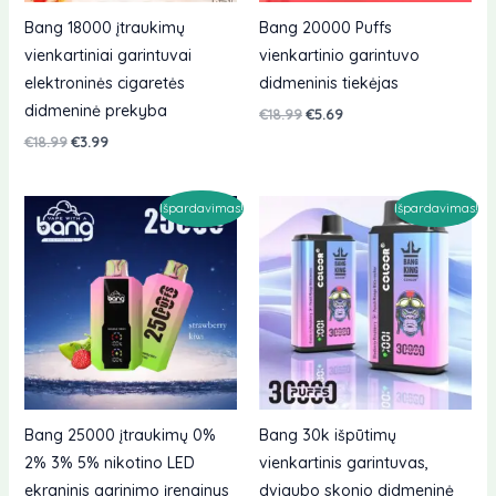
Bang 18000 įtraukimų
Bang 20000 Puffs
vienkartiniai garintuvai
vienkartinio garintuvo
elektroninės cigaretės
didmeninis tiekėjas
didmeninė prekyba
Originali
Dabartinė
€
18.99
€
5.69
kaina
kaina
Originali
Dabartinė
€
18.99
€
3.99
buvo:
yra:
kaina
kaina
€18.99.
€5.69.
buvo:
yra:
€18.99.
€3.99.
Išpardavimas!
Išpardavimas!
Bang 25000 įtraukimų 0%
Bang 30k išpūtimų
2% 3% 5% nikotino LED
vienkartinis garintuvas,
ekraninis garinimo įrenginys
dvigubo skonio didmeninė