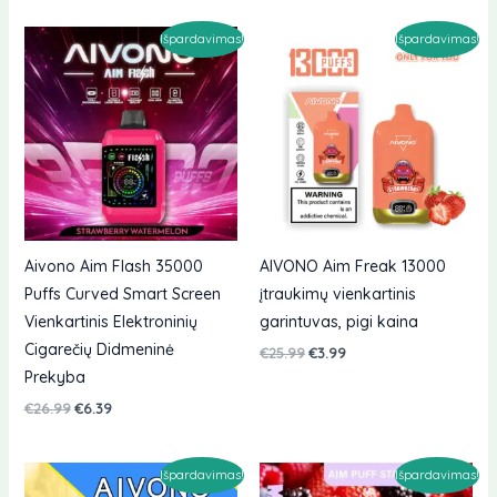
buvo:
yra:
€26.99.
€6.99.
Išpardavimas!
Išpardavimas!
Aivono Aim Flash 35000
AIVONO Aim Freak 13000
Puffs Curved Smart Screen
įtraukimų vienkartinis
Vienkartinis Elektroninių
garintuvas, pigi kaina
Cigarečių Didmeninė
Originali
Dabartinė
€
25.99
€
3.99
kaina
kaina
Prekyba
buvo:
yra:
€25.99.
€3.99.
Originali
Dabartinė
€
26.99
€
6.39
kaina
kaina
buvo:
yra:
€26.99.
€6.39.
Išpardavimas!
Išpardavimas!