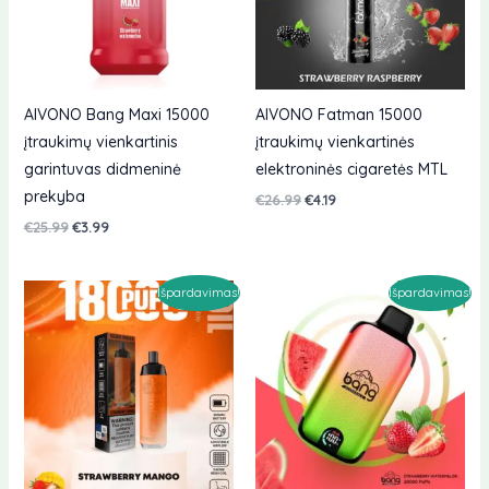
AIVONO Bang Maxi 15000
AIVONO Fatman 15000
įtraukimų vienkartinis
įtraukimų vienkartinės
garintuvas didmeninė
elektroninės cigaretės MTL
prekyba
Originali
Dabartinė
€
26.99
€
4.19
kaina
kaina
Originali
Dabartinė
€
25.99
€
3.99
buvo:
yra:
kaina
kaina
€26.99.
€4.19.
buvo:
yra:
€25.99.
€3.99.
Išpardavimas!
Išpardavimas!