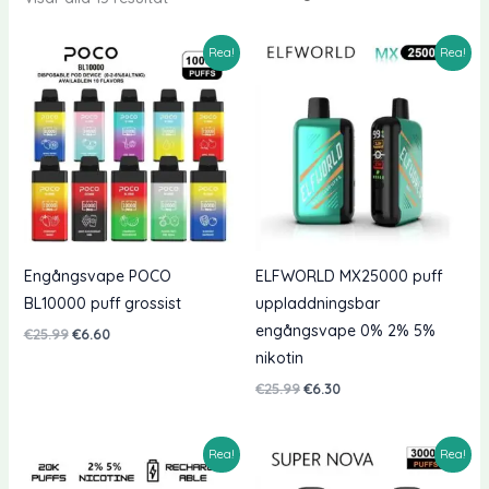
Rea!
Rea!
Engångsvape POCO
ELFWORLD MX25000 puff
BL10000 puff grossist
uppladdningsbar
engångsvape 0% 2% 5%
Originalpriset
Nuvarande
€
25.99
€
6.60
var:
pris
nikotin
€25.99.
är:
€6.60.
Originalpriset
Nuvarande
€
25.99
€
6.30
var:
pris
€25.99.
är:
€6.30.
Rea!
Rea!