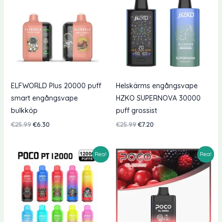
ELFWORLD Plus 20000 puff
Helskärms engångsvape
smart engångsvape
HZKO SUPERNOVA 30000
bulkköp
puff grossist
Originalpriset
Nuvarande
Originalpriset
Nuvarande
€
25.99
€
6.30
€
25.99
€
7.20
var:
pris
var:
pris
€25.99.
är:
€25.99.
är:
€6.30.
€7.20.
Rea!
Rea!