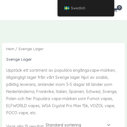
Hoppa
Swedish
ASTRA
Astra
till
innehåll
Hem
/ Sverige Lager
Sverige Lager
Upptäck ett sortiment av populära engångsvape-märken,
tillgängligt lager från vårt Sverige lager. Njut av snabb,
pålitlig leverans, anländer inom 3-5 dagar till länder som
Nederländerna, Frankrike, Italien, Spanien, Schweiz, Sverige,
Polen och fler. Populära vape-märken som Fumot vapes,
ELFWORLD vapes, WGA Crystal Pro Max 15k, VOZOL vape,
POCO vape, etc.
Visar alla 15 resultat