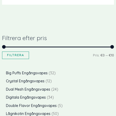
Filtrera efter pris
FILTRERA
Pris:
€0
—
€10
i
a
n
x
p
Big Puffs Engångsvapes
32
p
p
r
p
Crystal Engångsvapes
12
r
r
o
r
p
Dual Mesh Engångsvapes
24
i
i
d
o
r
p
Digitala Engångsvapes
34
s
s
u
d
o
r
p
Double Flavor Engångsvapes
5
k
u
d
o
r
p
Lågnikotin Engångsvapes
50