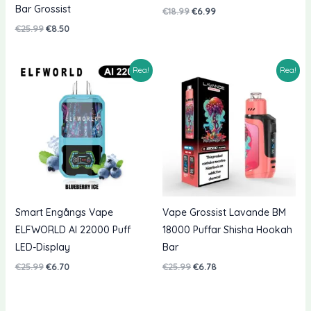
Bar Grossist
Originalpriset
Nuvarande
€
18.99
€
6.99
var:
pris
Originalpriset
Nuvarande
€
25.99
€
8.50
€18.99.
är:
var:
pris
€6.99.
€25.99.
är:
€8.50.
Rea!
Rea!
Smart Engångs Vape
Vape Grossist Lavande BM
ELFWORLD AI 22000 Puff
18000 Puffar Shisha Hookah
LED-Display
Bar
Originalpriset
Nuvarande
Originalpriset
Nuvarande
€
25.99
€
6.70
€
25.99
€
6.78
var:
pris
var:
pris
€25.99.
är:
€25.99.
är:
€6.70.
€6.78.