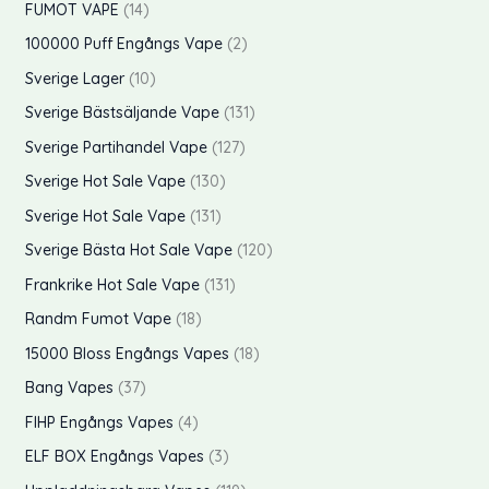
o
r
p
FUMOT VAPE
14
r
e
t
k
u
d
o
r
p
100000 Puff Engångs Vape
2
r
e
t
k
u
d
o
r
p
Sverige Lager
10
r
e
t
k
u
d
o
r
p
Sverige Bästsäljande Vape
131
r
e
t
k
u
d
o
r
p
Sverige Partihandel Vape
127
r
e
t
k
u
d
o
r
p
Sverige Hot Sale Vape
130
r
e
t
k
u
d
o
r
p
Sverige Hot Sale Vape
131
r
e
t
k
u
d
o
r
p
Sverige Bästa Hot Sale Vape
120
r
e
t
k
u
d
o
r
p
Frankrike Hot Sale Vape
131
r
e
t
k
u
d
o
r
p
Randm Fumot Vape
18
r
e
t
k
u
d
o
r
p
15000 Bloss Engångs Vapes
18
r
e
t
k
u
d
o
r
p
Bang Vapes
37
r
e
t
k
u
d
o
r
p
FIHP Engångs Vapes
4
r
e
t
k
u
d
o
r
p
ELF BOX Engångs Vapes
3
r
e
t
k
u
d
o
r