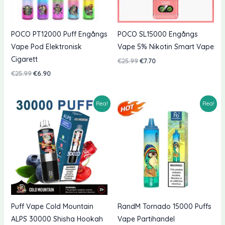
POCO PT12000 Puff Engångs
POCO SL15000 Engångs
Vape Pod Elektronisk
Vape 5% Nikotin Smart Vape
Cigarett
Originalpriset
Nuvarande
€
25.99
€
7.70
var:
pris
Originalpriset
Nuvarande
€
25.99
€
6.90
€25.99.
är:
var:
pris
€7.70.
€25.99.
är:
€6.90.
Rea!
Rea!
Puff Vape Cold Mountain
RandM Tornado 15000 Puffs
ALPS 30000 Shisha Hookah
Vape Partihandel