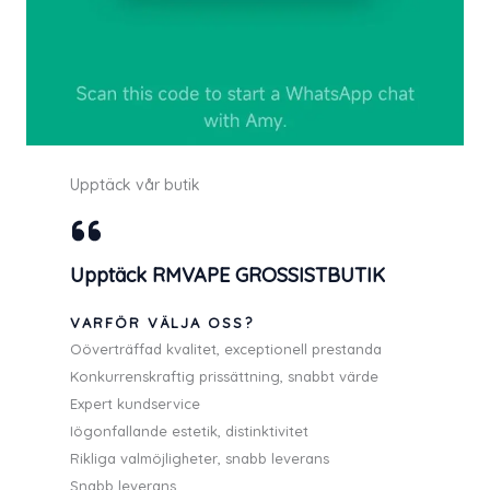
Upptäck vår butik
Upptäck RMVAPE GROSSISTBUTIK
VARFÖR VÄLJA OSS?
Oöverträffad kvalitet, exceptionell prestanda
Konkurrenskraftig prissättning, snabbt värde
Expert kundservice
Iögonfallande estetik, distinktivitet
Rikliga valmöjligheter, snabb leverans
Snabb leverans