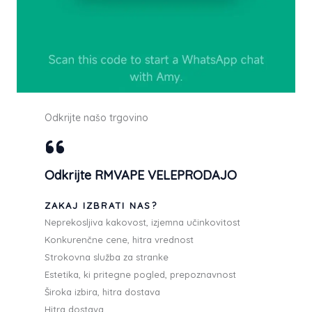
Odkrijte našo trgovino
Odkrijte RMVAPE VELEPRODAJO
ZAKAJ IZBRATI NAS?
Neprekosljiva kakovost, izjemna učinkovitost
Konkurenčne cene, hitra vrednost
Strokovna služba za stranke
Estetika, ki pritegne pogled, prepoznavnost
Široka izbira, hitra dostava
Hitra dostava