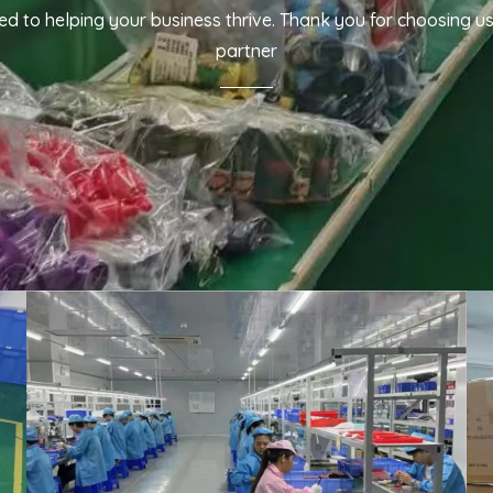
d to helping your business thrive. Thank you for choosing u
partner