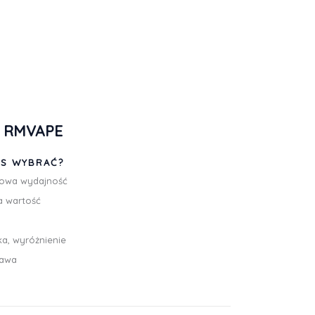
ę RMVAPE
S WYBRAĆ?
kowa wydajność
a wartość
ka, wyróżnienie
tawa