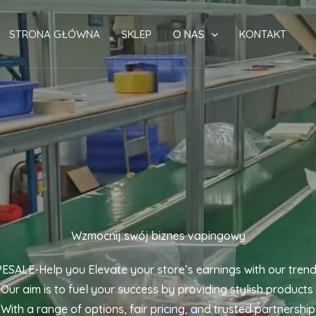
STRONA GŁÓWNA
SKLEP
O NAS
KONTAKT
Wzmocnij swój biznes vapingowy
SALE-Help you Elevate your store’s earnings with our tren
 Our aim is to fuel your success by providing stylish products
. With a range of options, fair pricing, and trusted partnership