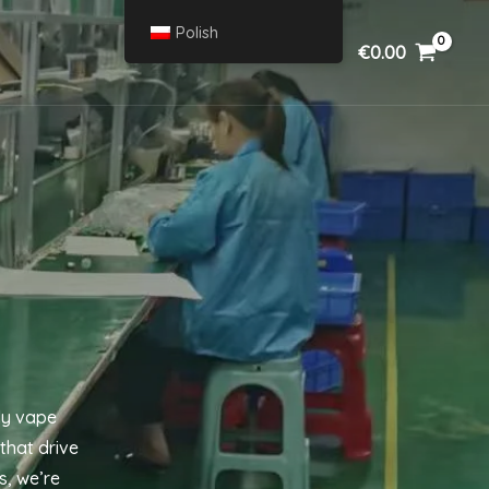
Polish
€
0.00
dy vape
 that drive
s, we’re